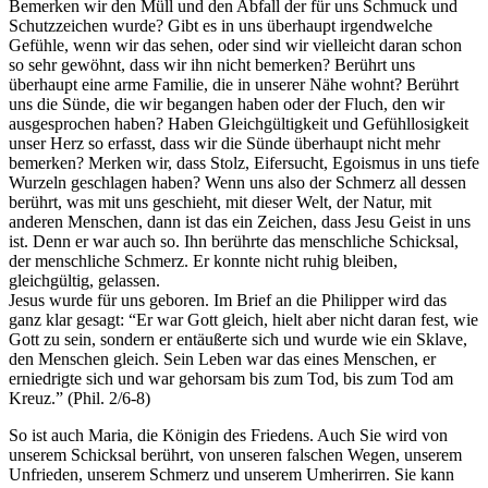
Bemerken wir den Müll und den Abfall der für uns Schmuck und
Schutzzeichen wurde? Gibt es in uns überhaupt irgendwelche
Gefühle, wenn wir das sehen, oder sind wir vielleicht daran schon
so sehr gewöhnt, dass wir ihn nicht bemerken? Berührt uns
überhaupt eine arme Familie, die in unserer Nähe wohnt? Berührt
uns die Sünde, die wir begangen haben oder der Fluch, den wir
ausgesprochen haben? Haben Gleichgültigkeit und Gefühllosigkeit
unser Herz so erfasst, dass wir die Sünde überhaupt nicht mehr
bemerken? Merken wir, dass Stolz, Eifersucht, Egoismus in uns tiefe
Wurzeln geschlagen haben? Wenn uns also der Schmerz all dessen
berührt, was mit uns geschieht, mit dieser Welt, der Natur, mit
anderen Menschen, dann ist das ein Zeichen, dass Jesu Geist in uns
ist. Denn er war auch so. Ihn berührte das menschliche Schicksal,
der menschliche Schmerz. Er konnte nicht ruhig bleiben,
gleichgültig, gelassen.
Jesus wurde für uns geboren. Im Brief an die Philipper wird das
ganz klar gesagt: “Er war Gott gleich, hielt aber nicht daran fest, wie
Gott zu sein, sondern er entäußerte sich und wurde wie ein Sklave,
den Menschen gleich. Sein Leben war das eines Menschen, er
erniedrigte sich und war gehorsam bis zum Tod, bis zum Tod am
Kreuz.” (Phil. 2/6-8)
So ist auch Maria, die Königin des Friedens. Auch Sie wird von
unserem Schicksal berührt, von unseren falschen Wegen, unserem
Unfrieden, unserem Schmerz und unserem Umherirren. Sie kann