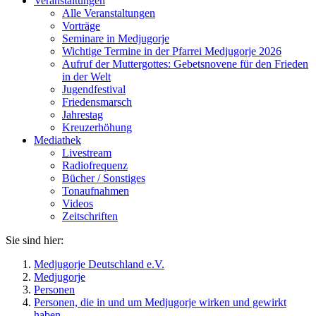
Veranstaltungen
Alle Veranstaltungen
Vorträge
Seminare in Medjugorje
Wichtige Termine in der Pfarrei Medjugorje 2026
Aufruf der Muttergottes: Gebetsnovene für den Frieden
in der Welt
Jugendfestival
Friedensmarsch
Jahrestag
Kreuzerhöhung
Mediathek
Livestream
Radiofrequenz
Bücher / Sonstiges
Tonaufnahmen
Videos
Zeitschriften
Sie sind hier:
Medjugorje Deutschland e.V.
Medjugorje
Personen
Personen, die in und um Medjugorje wirken und gewirkt
haben