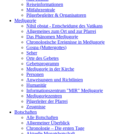
Reiseinformationen
Mitfahrzentrale
Pilgerbegleiter & Organisatoren
Medjugorje
Nihil obstat - Entscheidung des Vatikans
Allgemeines zum Ort und zur Pfarrei
Das Phänomen Medjugorje
Chronologische Ereignisse in Medjugorje
Gospa (Muttergottes)
Seher
Orte des Gebetes
Gebetsprogramm
Medjugorje in der Kirche
Personen
Anweisungen und Richtlinien
Humanitär
Informationszentrum "MIR" Medjugorje
Medjugorjezentren
Pilgerleiter der Pfarrei
Zeugnisse
Botschaften
Alle Botschaften
Allgemeiner Überblick
Chronologie – Die ersten Tage
Aktuelle Monatsbotschaft