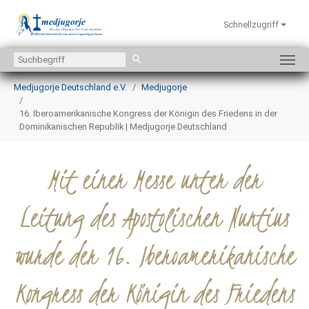
Schnellzugriff
Zum Hauptinhalt springen
Sie sind hier:
Medjugorje Deutschland e.V.
Medjugorje
16. Iberoamerikanische Kongress der Königin des Friedens in der
Dominikanischen Republik | Medjugorje Deutschland
Mit einer Messe unter der
Leitung des Apostolischen Nuntius
wurde der 16. Iberoamerikanische
Kongress der Königin des Friedens