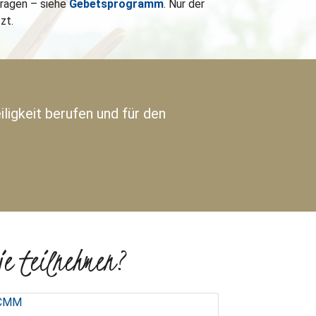
tragen – siehe
Gebetsprogramm
. Nur der
zt.
eiligkeit berufen und für den
je teilnehmen?