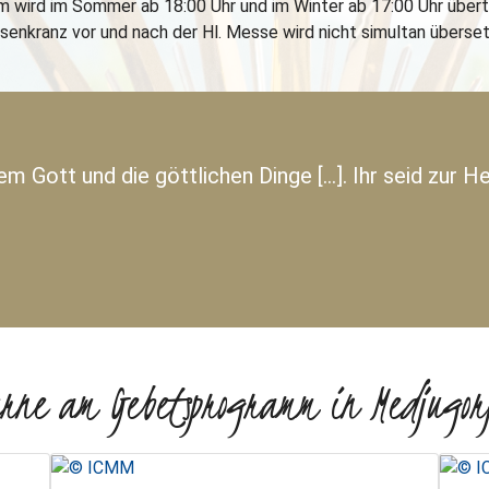
 wird im Sommer ab 18:00 Uhr und im Winter ab 17:00 Uhr über
senkranz vor und nach der Hl. Messe wird nicht simultan überset
em Gott und die göttlichen Dinge [...]. Ihr seid zur H
erne am Gebetsprogramm in Medjugor