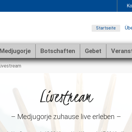
Ko
Übe
Startseite
Medjugorje
Botschaften
Gebet
Verans
Livestream
Livestream
– Medjugorje zuhause live erleben –