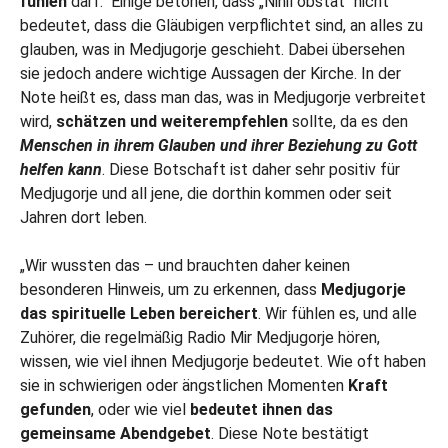
fühlen
darf.“ Einige betonen, dass „Nihil obstat“ nicht
bedeutet, dass die Gläubigen verpflichtet sind, an alles zu
glauben, was in Medjugorje geschieht. Dabei übersehen
sie jedoch andere wichtige Aussagen der Kirche. In der
Note heißt es, dass man das, was in Medjugorje verbreitet
wird,
schätzen und weiterempfehlen
sollte, da es den
Menschen in ihrem Glauben und ihrer Beziehung zu Gott
helfen kann
. Diese Botschaft ist daher sehr positiv für
Medjugorje und all jene, die dorthin kommen oder seit
Jahren dort leben.
„Wir wussten das – und brauchten daher keinen
besonderen Hinweis, um zu erkennen, dass
Medjugorje
das spirituelle Leben bereichert
. Wir fühlen es, und alle
Zuhörer, die regelmäßig Radio Mir Medjugorje hören,
wissen, wie viel ihnen Medjugorje bedeutet. Wie oft haben
sie in schwierigen oder ängstlichen Momenten
Kraft
gefunden
, oder wie viel
bedeutet ihnen das
gemeinsame Abendgebet
. Diese Note bestätigt