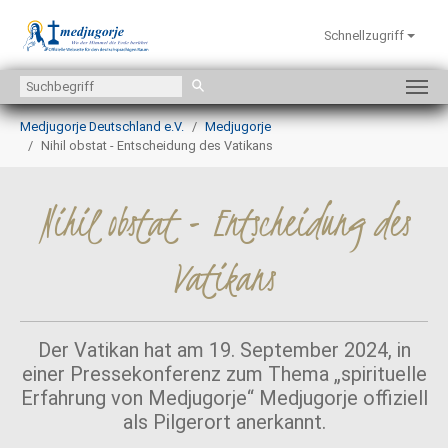
Schnellzugriff
Zum Hauptinhalt springen
Sie sind hier:
Medjugorje Deutschland e.V.
Medjugorje
Nihil obstat - Entscheidung des Vatikans
Nihil obstat - Entscheidung des
Vatikans
Der Vatikan hat am 19. September 2024, in
einer Pressekonferenz zum Thema „spirituelle
Erfahrung von Medjugorje“ Medjugorje offiziell
als Pilgerort anerkannt.