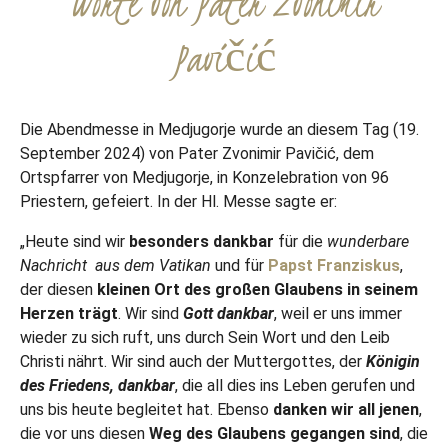
Worte von Pater Zvonimir
Pavičić
Die Abendmesse in Medjugorje wurde an diesem Tag (19.
September 2024) von Pater Zvonimir Pavičić, dem
Ortspfarrer von Medjugorje, in Konzelebration von 96
Priestern, gefeiert. In der Hl. Messe sagte er:
„Heute sind wir
besonders dankbar
für die
wunderbare
Nachricht
aus dem Vatikan
und für
Papst Franziskus
,
der diesen
kleinen Ort des großen Glaubens in seinem
Herzen trägt
. Wir sind
Gott dankbar
, weil er uns immer
wieder zu sich ruft, uns durch Sein Wort und den Leib
Christi nährt. Wir sind auch der Muttergottes, der
Königin
des Friedens, dankbar
, die all dies ins Leben gerufen und
uns bis heute begleitet hat. Ebenso
danken wir all jenen
,
die vor uns diesen
Weg des Glaubens gegangen sind
, die