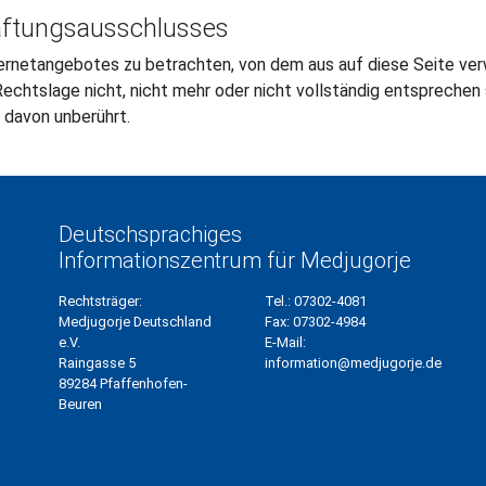
aftungsausschlusses
ternetangebotes zu betrachten, von dem aus auf diese Seite ver
chtslage nicht, nicht mehr oder nicht vollständig entsprechen so
t davon unberührt.
Deutschsprachiges
Informationszentrum für Medjugorje
Rechtsträger:
Tel.:
07302-4081
Medjugorje Deutschland
Fax:
07302-4984
e.V.
E-Mail:
Raingasse 5
information@medjugorje.de
89284 Pfaffenhofen-
Beuren