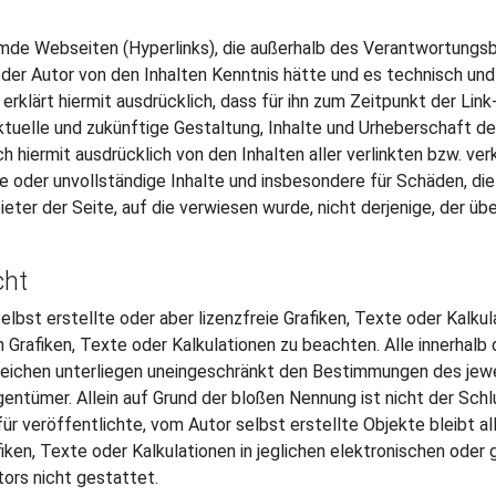
emde Webseiten (Hyperlinks), die außerhalb des Verantwortungsbe
der Autor von den Inhalten Kenntnis hätte und es technisch und
erklärt hiermit ausdrücklich, dass für ihn zum Zeitpunkt der Link
ktuelle und zukünftige Gestaltung, Inhalte und Urheberschaft de
ich hiermit ausdrücklich von den Inhalten aller verlinkten bzw. ve
fte oder unvollständige Inhalte und insbesondere für Schäden, d
eter der Seite, auf die verwiesen wurde, nicht derjenige, der über
cht
 selbst erstellte oder aber lizenzfreie Grafiken, Texte oder Kalk
 Grafiken, Texte oder Kalkulationen zu beachten. Alle innerhal
eichen unterliegen uneingeschränkt den Bestimmungen des jewe
gentümer. Allein auf Grund der bloßen Nennung ist nicht der Sch
ür veröffentlichte, vom Autor selbst erstellte Objekte bleibt all
iken, Texte oder Kalkulationen in jeglichen elektronischen oder 
ors nicht gestattet.