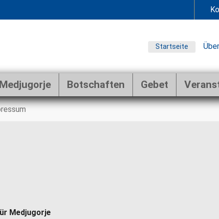
Ko
Über
Startseite
Medjugorje
Botschaften
Gebet
Verans
pressum
ür Medjugorje