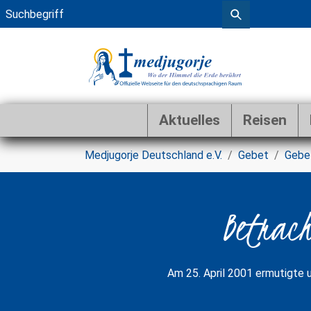
Aktuelles
Reisen
Zum Hauptinhalt springen
Sie sind hier:
Medjugorje Deutschland e.V.
Gebet
Gebe
Betrach
Am 25. April 2001 ermutigte