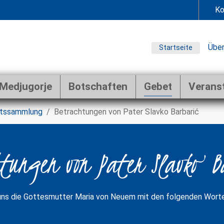
Ko
Über
Startseite
Medjugorje
Botschaften
Gebet
Verans
tssammlung
Betrachtungen von Pater Slavko Barbarić
tungen von Pater Slavko 
 uns die Gottesmutter Maria von Neuem mit den folgenden Wort