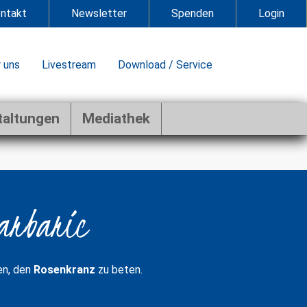
ntakt
Newsletter
Spenden
Login
 uns
Livestream
Download / Service
taltungen
Mediathek
Barbaric
en, den
Rosenkranz
zu beten.