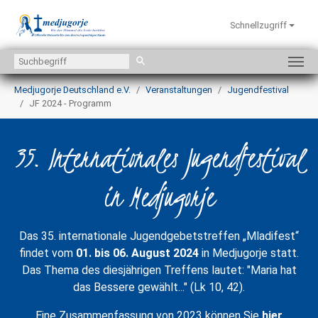
Schnellzugriff
Zum Hauptinhalt springen
Sie sind hier:
Medjugorje Deutschland e.V.
Veranstaltungen
Jugendfestival
JF 2024 - Programm
35. Internationales Jugendfestival
in Medjugorje
Das 35. internationale Jugendgebetstreffen „Mladifest“
findet vom
01. bis 06. August 2024
in Medjugorje statt.
Das Thema des diesjährigen Treffens lautet: "Maria hat
das Bessere gewählt..." (Lk 10, 42).
Eine Zusammenfassung von 2023 können Sie
hier