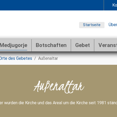
Ko
Über
Startseite
Medjugorje
Botschaften
Gebet
Verans
Orte des Gebetes
Außenaltar
Außenaltar
er wurden die Kirche und das Areal um die Kirche seit 1981 stä