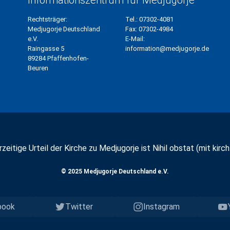
Informationszentrum für Medjugorje
Rechtsträger:
Tel.:
07302-4081
Medjugorje Deutschland
Fax:
07302-4984
e.V.
E-Mail:
Raingasse 5
information@medjugorje.de
89284 Pfaffenhofen-
Beuren
zeitige Urteil der Kirche zu Medjugorje ist Nihil obstat (mit kirchl
© 2025 Medjugorje Deutschland e.V.
book
Twitter
Instagram