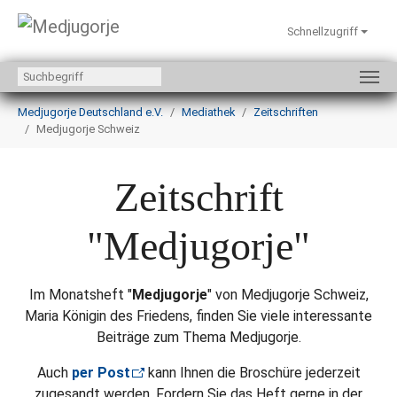
Schnellzugriff
Zum Hauptinhalt springen
Sie sind hier:
Medjugorje Deutschland e.V.
Mediathek
Zeitschriften
Medjugorje Schweiz
Zeitschrift
"Medjugorje"
Im Monatsheft "
Medjugorje
" von Medjugorje Schweiz,
Maria Königin des Friedens, finden Sie viele interessante
Beiträge zum Thema Medjugorje.
Auch
per Post
kann Ihnen die Broschüre jederzeit
zugesandt werden. Fordern Sie das Heft gerne in der