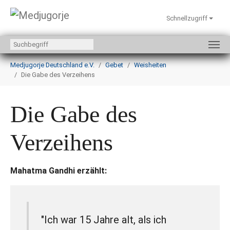
Schnellzugriff
Zum Hauptinhalt springen
Sie sind hier:
Medjugorje Deutschland e.V.
Gebet
Weisheiten
Die Gabe des Verzeihens
Die Gabe des
Verzeihens
Mahatma Gandhi erzählt:
"Ich war 15 Jahre alt, als ich