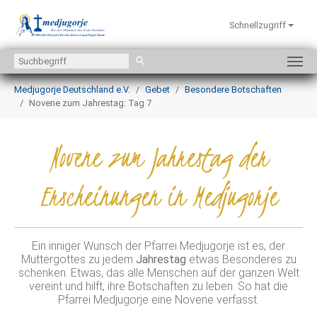
Schnellzugriff
Zum Hauptinhalt springen
Sie sind hier:
Medjugorje Deutschland e.V.
Gebet
Besondere Botschaften
Novene zum Jahrestag: Tag 7
Novene zum Jahrestag der
Erscheinungen in Medjugorje
Ein inniger Wunsch der Pfarrei Medjugorje ist es, der
Muttergottes zu jedem
Jahrestag
etwas Besonderes zu
schenken. Etwas, das alle Menschen auf der ganzen Welt
vereint und hilft, ihre Botschaften zu leben. So hat die
Pfarrei Medjugorje eine Novene verfasst.