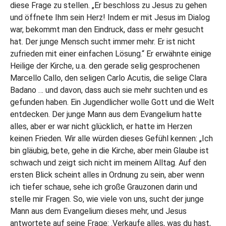
diese Frage zu stellen. „Er beschloss zu Jesus zu gehen
und öffnete Ihm sein Herz! Indem er mit Jesus im Dialog
war, bekommt man den Eindruck, dass er mehr gesucht
hat. Der junge Mensch sucht immer mehr. Er ist nicht
zufrieden mit einer einfachen Lösung.“ Er erwähnte einige
Heilige der Kirche, u.a. den gerade selig gesprochenen
Marcello Callo, den seligen Carlo Acutis, die selige Clara
Badano … und davon, dass auch sie mehr suchten und es
gefunden haben. Ein Jugendlicher wolle Gott und die Welt
entdecken. Der junge Mann aus dem Evangelium hatte
alles, aber er war nicht glücklich, er hatte im Herzen
keinen Frieden. Wir alle würden dieses Gefühl kennen: „Ich
bin gläubig, bete, gehe in die Kirche, aber mein Glaube ist
schwach und zeigt sich nicht im meinem Alltag. Auf den
ersten Blick scheint alles in Ordnung zu sein, aber wenn
ich tiefer schaue, sehe ich große Grauzonen darin und
stelle mir Fragen. So, wie viele von uns, sucht der junge
Mann aus dem Evangelium dieses mehr, und Jesus
antwortete auf seine Frage: ‚Verkaufe alles, was du hast,