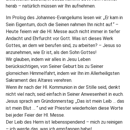
herab – natürlich müssen wir Ihn aufnehmen.
Im Prolog des Johannes-Evangeliums lesen wir: „Er kam in
Sein Eigentum, doch die Seinen nahmen Ihn nicht auf.“ –
Heute feiern wir die Hl. Messe auch nicht immer in tiefer
Andacht und Ehrfurcht vor Gott. Was ist dieses Werk
Gottes, an dem wir berufen sind, zu arbeiten? – Jesus so
anzunehmen, wie Er ist, als den Sohn Gottes!
Wir glauben, indem wir alles in Jesu Leben
berücksichtigen, von Seiner Geburt bis zu Seiner
glorreichen Himmelfahrt, indem wir Ihn im Allerheiligsten
Sakrament des Altares verehren.
Wenn ihr nach der Hl. Kommunion in der Stille seid, denkt
nicht viel nach; seid einfach in Seiner Anwesenheit in euch.
Jesus sprach am Gründonnerstag: „Das ist mein Leib … das
ist mein Blut … “ und wir Priester wiederholen diese Worte
bei jeder Feier der Hl. Messe.
Der Leib des Herrn ist lebensspendend – mich zu reinigen
– ich werde das, was ich empfangen habe!