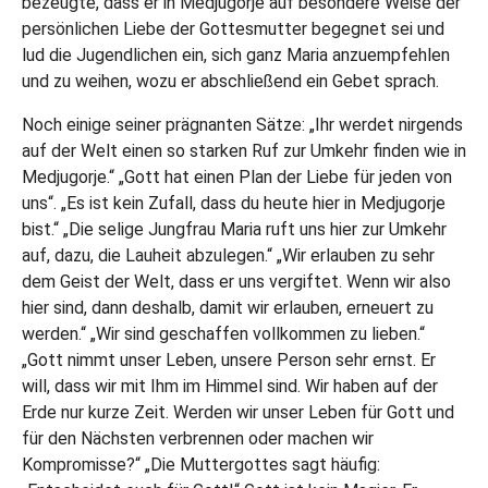
bezeugte, dass er in Medjugorje auf besondere Weise der
persönlichen Liebe der Gottesmutter begegnet sei und
lud die Jugendlichen ein, sich ganz Maria anzuempfehlen
und zu weihen, wozu er abschließend ein Gebet sprach.
Noch einige seiner prägnanten Sätze: „Ihr werdet nirgends
auf der Welt einen so starken Ruf zur Umkehr finden wie in
Medjugorje.“ „Gott hat einen Plan der Liebe für jeden von
uns“. „Es ist kein Zufall, dass du heute hier in Medjugorje
bist.“ „Die selige Jungfrau Maria ruft uns hier zur Umkehr
auf, dazu, die Lauheit abzulegen.“ „Wir erlauben zu sehr
dem Geist der Welt, dass er uns vergiftet. Wenn wir also
hier sind, dann deshalb, damit wir erlauben, erneuert zu
werden.“ „Wir sind geschaffen vollkommen zu lieben.“
„Gott nimmt unser Leben, unsere Person sehr ernst. Er
will, dass wir mit Ihm im Himmel sind. Wir haben auf der
Erde nur kurze Zeit. Werden wir unser Leben für Gott und
für den Nächsten verbrennen oder machen wir
Kompromisse?“ „Die Muttergottes sagt häufig: