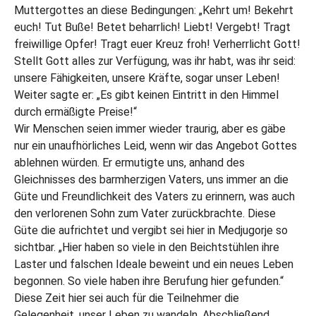
Muttergottes an diese Bedingungen: „Kehrt um! Bekehrt
euch! Tut Buße! Betet beharrlich! Liebt! Vergebt! Tragt
freiwillige Opfer! Tragt euer Kreuz froh! Verherrlicht Gott!
Stellt Gott alles zur Verfügung, was ihr habt, was ihr seid:
unsere Fähigkeiten, unsere Kräfte, sogar unser Leben!
Weiter sagte er: „Es gibt keinen Eintritt in den Himmel
durch ermäßigte Preise!“
Wir Menschen seien immer wieder traurig, aber es gäbe
nur ein unaufhörliches Leid, wenn wir das Angebot Gottes
ablehnen würden. Er ermutigte uns, anhand des
Gleichnisses des barmherzigen Vaters, uns immer an die
Güte und Freundlichkeit des Vaters zu erinnern, was auch
den verlorenen Sohn zum Vater zurückbrachte. Diese
Güte die aufrichtet und vergibt sei hier in Medjugorje so
sichtbar. „Hier haben so viele in den Beichtstühlen ihre
Laster und falschen Ideale beweint und ein neues Leben
begonnen. So viele haben ihre Berufung hier gefunden.“
Diese Zeit hier sei auch für die Teilnehmer die
Gelegenheit, unser Leben zu wandeln. Abschließend