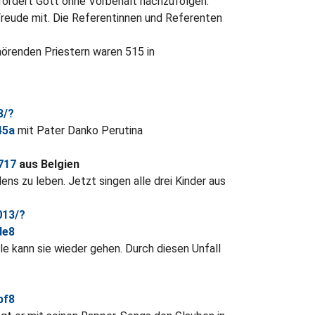
ordert Gott ohne Vorbehalt nachzufolgen.
Freude mit. Die Referentinnen und Referenten
hörenden Priestern waren 515 in
3/?
45a
mit Pater Danko Perutina
717
aus Belgien
ns zu leben. Jetzt singen alle drei Kinder aus
013/?
de8
e kann sie wieder gehen. Durch diesen Unfall
bf8