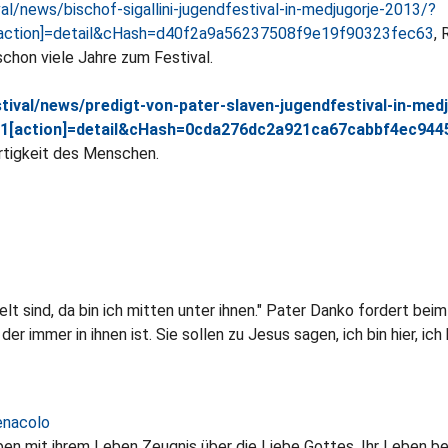
l/news/bischof-sigallini-jugendfestival-in-medjugorje-2013/?
[action]=detail&cHash=d40f2a9a56237508f9e19f90323fec63
,
chon viele Jahre zum Festival.
ival/news/predigt-von-pater-slaven-jugendfestival-in-med
i1[action]=detail&cHash=0cda276dc2a921ca67cabbf4ec944
tigkeit des Menschen.
 sind, da bin ich mitten unter ihnen." Pater Danko fordert bei
er immer in ihnen ist. Sie sollen zu Jesus sagen, ich bin hier, i
enacolo
en mit ihrem Leben Zeugnis über die Liebe Gottes. Ihr Leben be