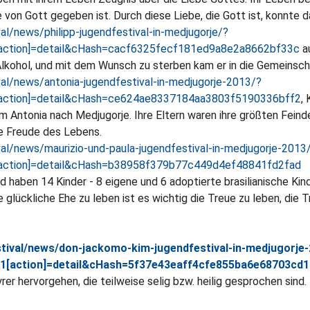
 von Gott gegeben ist. Durch diese Liebe, die Gott ist, konnte 
l/news/philipp-jugendfestival-in-medjugorje/?
[action]=detail&cHash=cacf6325fecf181ed9a8e2a8662bf33c
a
Alkohol, und mit dem Wunsch zu sterben kam er in die Gemeinsc
al/news/antonia-jugendfestival-in-medjugorje-2013/?
[action]=detail&cHash=ce624ae8337184aa3803f5190336bff2
,
 Antonia nach Medjugorje. Ihre Eltern waren ihre größten Feind
ie Freude des Lebens.
al/news/maurizio-und-paula-jugendfestival-in-medjugorje-2013
[action]=detail&cHash=b38958f379b77c449d4ef48841fd2fad
d haben 14 Kinder - 8 eigene und 6 adoptierte brasilianische Kin
 glückliche Ehe zu leben ist es wichtig die Treue zu leben, die T
tival/news/don-jackomo-kim-jugendfestival-in-medjugorje
i1[action]=detail&cHash=5f37e43eaff4cfe855ba6e68703cd
er hervorgehen, die teilweise selig bzw. heilig gesprochen sind.