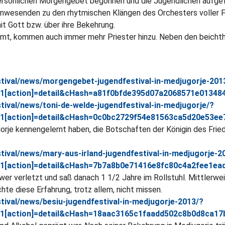
rsönlichen Morgengebet begonnen und die Jugendlichen aufgef
 Anwesenden zu den rhytmischen Klängen des Orchesters voller 
t Gott bzw. über ihre Bekehrung.
immt, kommen auch immer mehr Priester hinzu. Neben den beicht
tival/news/morgengebet-jugendfestival-in-medjugorje-201
i1[action]=detail&cHash=a81f0bfde395d07a2068571e01348
ival/news/toni-de-welde-jugendfestival-in-medjugorje/?
i1[action]=detail&cHash=0c0bc2729f54e81563ca5d20e53ee
rje kennengelernt haben, die Botschaften der Königin des Friede
ival/news/mary-aus-irland-jugendfestival-in-medjugorje-2
i1[action]=detail&cHash=7b7a8b0e71416e8fc80c4a2fee1ea
r verletzt und saß danach 1 1/2 Jahre im Rollstuhl. Mittlerweil
te diese Erfahrung, trotz allem, nicht missen.
ival/news/besiu-jugendfestival-in-medjugorje-2013/?
i1[action]=detail&cHash=18aac3165c1faadd502c8b0d8ca17