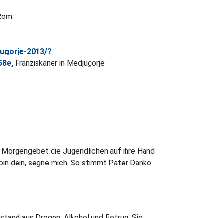
 Rom
jugorje-2013/?
58e
,
Franziskaner in Medjugorje
m Morgengebet die Jugendlichen auf ihre Hand
ch bin dein, segne mich. So stimmt Pater Danko
stand aus Drogen, Alkohol und Betrug. Sie