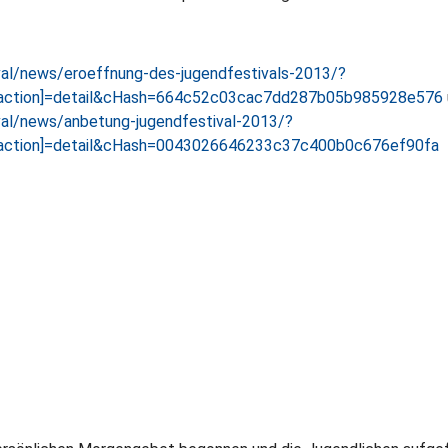
val/news/eroeffnung-des-jugendfestivals-2013/?
1[action]=detail&cHash=664c52c03cac7dd287b05b985928e576
val/news/anbetung-jugendfestival-2013/?
[action]=detail&cHash=0043026646233c37c400b0c676ef90fa