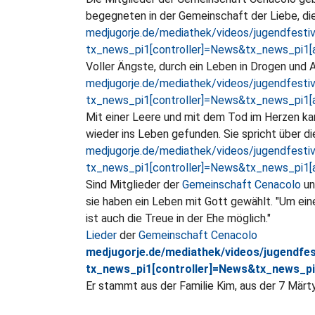
begegneten in der Gemeinschaft der Liebe, die
medjugorje.de/mediathek/videos/jugendfestiva
tx_news_pi1[controller]=News&tx_news_pi1
Voller Ängste, durch ein Leben in Drogen und 
medjugorje.de/mediathek/videos/jugendfestiv
tx_news_pi1[controller]=News&tx_news_pi1
Mit einer Leere und mit dem Tod im Herzen kam
wieder ins Leben gefunden. Sie spricht über d
medjugorje.de/mediathek/videos/jugendfestiv
tx_news_pi1[controller]=News&tx_news_pi1
Sind Mitglieder der
Gemeinschaft Cenacolo
un
sie haben ein Leben mit Gott gewählt. "Um eine
ist auch die Treue in der Ehe möglich."
Lieder
der
Gemeinschaft Cenacolo
medjugorje.de/mediathek/videos/jugendfes
tx_news_pi1[controller]=News&tx_news_p
Er stammt aus der Familie Kim, aus der 7 Märtyr