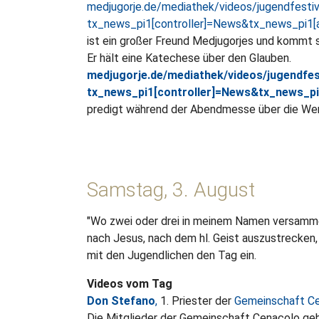
medjugorje.de/mediathek/videos/jugendfestiva
tx_news_pi1[controller]=News&tx_news_pi1
ist ein großer Freund Medjugorjes und kommt s
Er hält eine Katechese über den Glauben.
medjugorje.de/mediathek/videos/jugendfest
tx_news_pi1[controller]=News&tx_news_p
predigt während der Abendmesse über die Wer
Samstag, 3. August
"Wo zwei oder drei in meinem Namen versammelt
nach Jesus, nach dem hl. Geist auszustrecken, d
mit den Jugendlichen den Tag ein.
Videos vom Tag
Don Stefano
,
1. Priester der
Gemeinschaft C
Die Mitglieder der Gemeinschaft Cenacolo geb