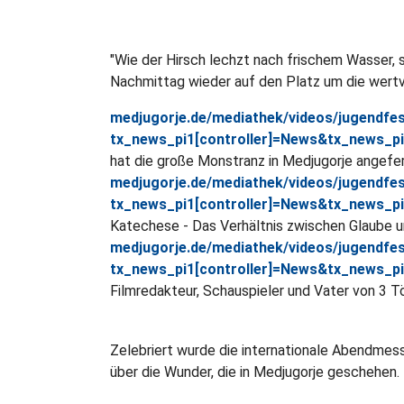
"Wie der Hirsch lechzt nach frischem Wasser, s
Nachmittag wieder auf den Platz um die wertv
medjugorje.de/mediathek/videos/jugendfes
tx_news_pi1[controller]=News&tx_news_p
hat die große Monstranz in Medjugorje angefert
medjugorje.de/mediathek/videos/jugendfest
tx_news_pi1[controller]=News&tx_news_p
Katechese - Das Verhältnis zwischen Glaube 
medjugorje.de/mediathek/videos/jugendfes
tx_news_pi1[controller]=News&tx_news_p
Filmredakteur, Schauspieler und Vater von 3 T
Zelebriert wurde die internationale Abendmesse
über die Wunder, die in Medjugorje geschehen.