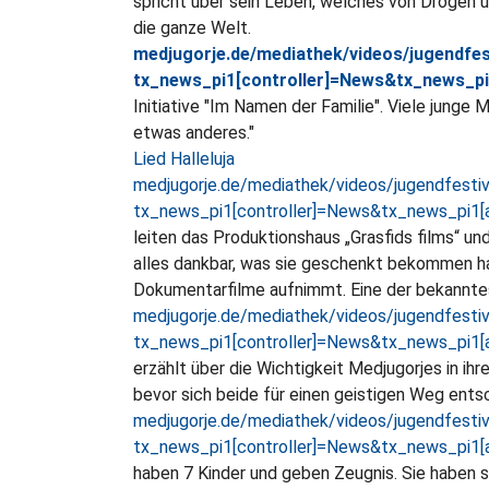
spricht über sein Leben, welches von Drogen u
die ganze Welt.
medjugorje.de/mediathek/videos/jugendfest
tx_news_pi1[controller]=News&tx_news_p
Initiative "Im Namen der Familie". Viele junge 
etwas anderes."
Lied Halleluja
medjugorje.de/mediathek/videos/jugendfestiv
tx_news_pi1[controller]=News&tx_news_pi1
leiten das Produktionshaus „Grasfids films“ un
alles dankbar, was sie geschenkt bekommen ha
Dokumentarfilme aufnimmt. Eine der bekanntes
medjugorje.de/mediathek/videos/jugendfestiv
tx_news_pi1[controller]=News&tx_news_pi1
erzählt über die Wichtigkeit Medjugorjes in ih
bevor sich beide für einen geistigen Weg ents
medjugorje.de/mediathek/videos/jugendfestiv
tx_news_pi1[controller]=News&tx_news_pi1
haben 7 Kinder und geben Zeugnis. Sie haben si