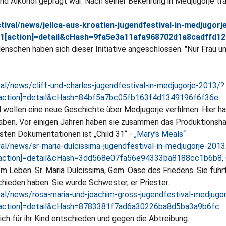
nd Alkohol geprägt war. Nach seiner Bekehrung in Medjugorje tr
ival/news/jelica-aus-kroatien-jugendfestival-in-medjugorj
i1[action]=detail&cHash=9fa5e3a11afa968702d1a8cadffd1
Menschen haben sich dieser Initiative angeschlossen. "Nur Frau u
al/news/cliff-und-charles-jugendfestival-in-medjugorje-2013/?
[action]=detail&cHash=84bf5a7bc05fb163f4d1349196f6f36e
d wollen eine neue Geschichte über Medjugorje verfilmen. Hier h
ben. Vor einigen Jahren haben sie zusammen das Produktionshau
ten Dokumentationen ist „Child 31“ -
„Mary’s Meals“
al/news/sr-maria-dulcissima-jugendfestival-in-medjugorje-2013
[action]=detail&cHash=3dd568e07fa56e94333ba8188cc1b6b8
,
rem Leben. Sr. Maria Dulcissima, Gem. Oase des Friedens. Sie fü
chieden haben. Sie wurde Schwester, er Priester.
al/news/rosa-maria-und-joachim-gross-jugendfestival-medjugo
[action]=detail&cHash=8783381f7ad6a30226ba8d5ba3a9b6fc
ch für ihr Kind entschieden und gegen die Abtreibung.