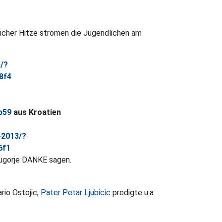
glicher Hitze strömen die Jugendlichen am
e/?
8f4
b59
aus Kroatien
-2013/?
6f1
jugorje DANKE sagen.
rio Ostojic,
Pater Petar Ljubicic
predigte u.a.