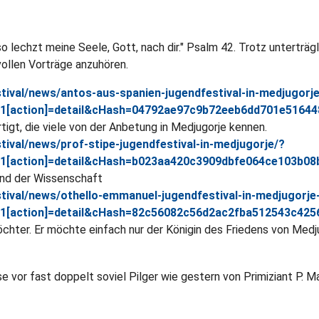
o lechzt meine Seele, Gott, nach dir." Psalm 42. Trotz unterträ
ollen Vorträge anzuhören.
tival/news/antos-aus-spanien-jugendfestival-in-medjugorj
i1[action]=detail&cHash=04792ae97c9b72eeb6dd701e51644
igt, die viele von der Anbetung in Medjugorje kennen.
ival/news/prof-stipe-jugendfestival-in-medjugorje/?
i1[action]=detail&cHash=b023aa420c3909dbfe064ce103b08
und der Wissenschaft
tival/news/othello-emmanuel-jugendfestival-in-medjugorje
i1[action]=detail&cHash=82c56082c56d2ac2fba512543c425
öchter. Er möchte einfach nur der Königin des Friedens von Med
 vor fast doppelt soviel Pilger wie gestern von Primiziant P. Ma