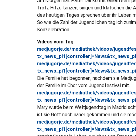
Am Morgen hat Pater Danko mit einem sehr pe
Trotz Hitze tanzen, singen und klatschen die
des heutigen Tages sprechen über ihr Leben mi
So wie die Zahl der Jugendlichen täglich zun
Konzelebration.
Videos vom Tag
medjugorje.de/mediathek/videos/jugendfes
tx_news_pi1[controller]=News&tx_news_p
medjugorje.de/mediathek/videos/jugendfest
tx_news_pi1[controller]=News&tx_news_p
Die Familie hat begonnen, nachdem sie Medjugo
der Familie im Chor vom Jugendfestival mit.
medjugorje.de/mediathek/videos/jugendfest
tx_news_pi1[controller]=News&tx_news_p
Mary wurde beim Weltjugendtag in Madrid schwe
ist sie Gott noch näher gekommen und sie möch
medjugorje.de/mediathek/videos/jugendfest
tx_news_pi1[controller]=News&tx_news_p