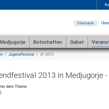
Ko
Über
Startseite
Medjugorje
Botschaften
Gebet
Verans
en
Jugendfestival
JF 2013
gendfestival 2013 in Medjugorj
nter dem Thema:
)