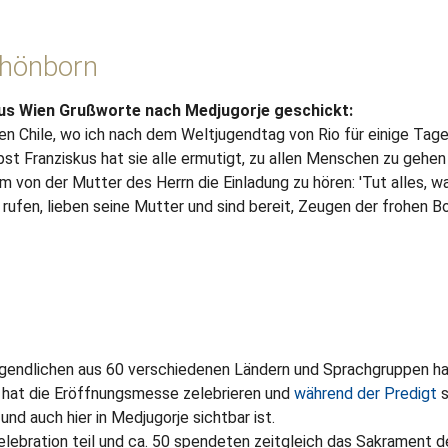
chönborn
aus Wien Grußworte nach Medjugorje geschickt:
 Chile, wo ich nach dem Weltjugendtag von Rio für einige Tage b
pst Franziskus hat sie alle ermutigt, zu allen Menschen zu gehe
um von der Mutter des Herrn die Einladung zu hören: 'Tut alles, wa
ufen, lieben seine Mutter und sind bereit, Zeugen der frohen B
ugendlichen aus 60 verschiedenen Ländern und Sprachgruppen hat
, hat die Eröffnungsmesse zelebrieren und
während der Predigt
s
nd auch hier in Medjugorje sichtbar ist.
lebration teil und ca. 50 spendeten zeitgleich das Sakrament de