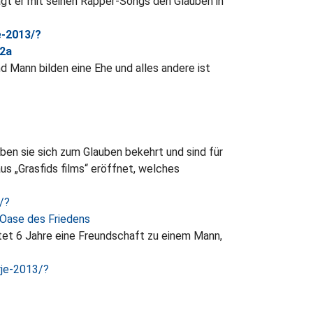
ägt er mit seinen Rapper-Songs den Glauben in
e-2013/?
22a
nd Mann bilden eine Ehe und alles andere ist
aben sie sich zum Glauben bekehrt und sind für
s „Grasfids films“ eröffnet, welches
/?
Oase des Friedens
hrtet 6 Jahre eine Freundschaft zu einem Mann,
rje-2013/?