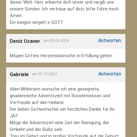
dieser Welt. Herr, erbarme dich unser und vergib uns
unsere Sünden. Ich vertraue auf dich, bitte führe mich.
Amen.
Ein ewiges vergelt`s GOTT
Antworten
Deniz Ucaner
am 09.06.2024
Mögen Gottes Herzenswünsche in Erfüllung gehen
Antworten
Gabriele
am 03.12.2023
Allen Mitbetern wünsche ich eine gesegnete,
gnadenreiche Adventszeit mit Roratemessen und
Vorfreude auf den Heiland.
Der lieben Gottesmutter ein herzliches Danke für ihr
JA!!
Möge die Adventszeit eine Zeit der Reinigung, der
Umkehr und der Buße sein.
Treu im Gebet und in großer Vorfreude auf die Geburt