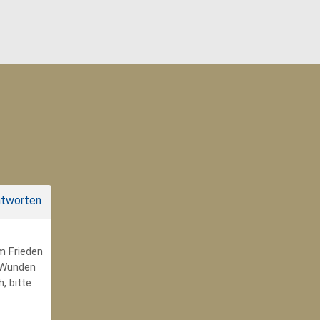
tworten
um Frieden
r Wunden
, bitte