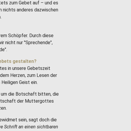
stets zum Gebet auf – und es
um nichts anderes dazwischen
.
rem Schöpfer. Durch diese
ir nicht nur "Sprechende",
de".
ebets gestalten?
tes in unsere Gebetszeit
it dem Herzen, zum Lesen der
Heiligen Geist ein.
um die Botschaft bitten, die
Botschaft der Muttergottes
zen.
ewidmet sein, sagt doch die
ge Schrift an einen sichtbaren