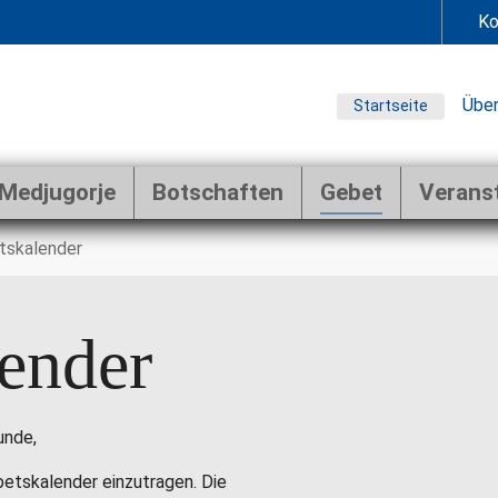
Ko
Über
Startseite
Medjugorje
Botschaften
Gebet
Verans
tskalender
ender
unde,
ebetskalender einzutragen. Die