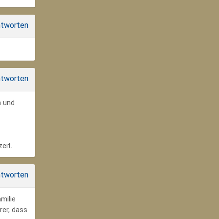
tworten
tworten
n und
eit.
tworten
milie
rer, dass