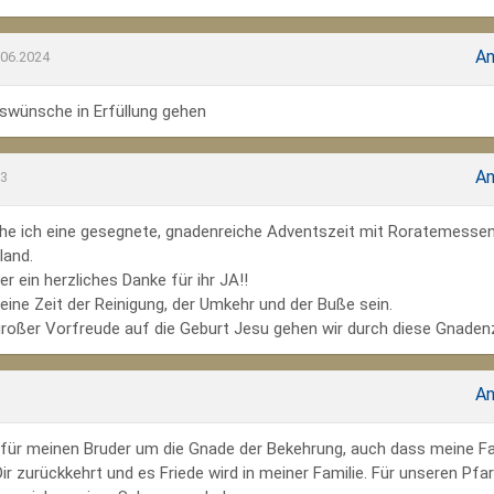
An
.06.2024
wünsche in Erfüllung gehen
An
23
he ich eine gesegnete, gnadenreiche Adventszeit mit Roratemesse
land.
r ein herzliches Danke für ihr JA!!
ine Zeit der Reinigung, der Umkehr und der Buße sein.
großer Vorfreude auf die Geburt Jesu gehen wir durch diese Gnadenz
An
te für meinen Bruder um die Gnade der Bekehrung, auch dass meine Fa
r zurückkehrt und es Friede wird in meiner Familie. Für unseren Pfar