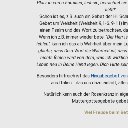
Platz in euren Familien, lest sie, betrachtet si
liebt!"
Schön ist es, z.B. auch ein Gebet der Hl. Sc
Gebet um Weisheit (Weisheit 9,1-6. 9-11) i
einen Psalm und das Wort zu betrachten, da
Wenn ich z.B. immer wieder bete:
"Der Herr i
fehlen",
kann ich das als Wahrheit über mein 
glaube, dass Dein Wort die Wahrheit ist, dass
nichts fehlen wird von dem, was ich wirklic
Leben neu in Deine Hand legen, Dich Hirte sein
Besonders hilfreich ist das
Hingabegebet von
aus Italien, , das uns dazu einlädt, all
Natürlich kann auch der Rosenkranz in eige
Muttergottesgebete gebet
Viel Freude beim Bet