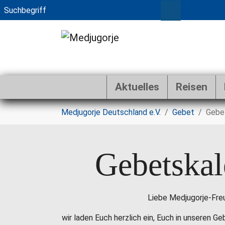
Aktuelles
Reisen
Zum Hauptinhalt springen
Sie sind hier:
Medjugorje Deutschland e.V.
Gebet
Gebe
Gebetskal
Liebe Medjugorje-Fre
wir laden Euch herzlich ein, Euch in unseren G