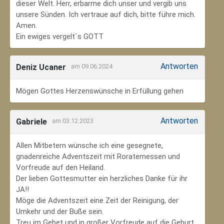
dieser Welt. Herr, erbarme dich unser und vergib uns
unsere Sünden. Ich vertraue auf dich, bitte führe mich.
Amen.
Ein ewiges vergelt`s GOTT
Antworten
Deniz Ucaner
am 09.06.2024
Mögen Gottes Herzenswünsche in Erfüllung gehen
Antworten
Gabriele
am 03.12.2023
Allen Mitbetern wünsche ich eine gesegnete,
gnadenreiche Adventszeit mit Roratemessen und
Vorfreude auf den Heiland.
Der lieben Gottesmutter ein herzliches Danke für ihr
JA!!
Möge die Adventszeit eine Zeit der Reinigung, der
Umkehr und der Buße sein.
Treu im Gebet und in großer Vorfreude auf die Geburt