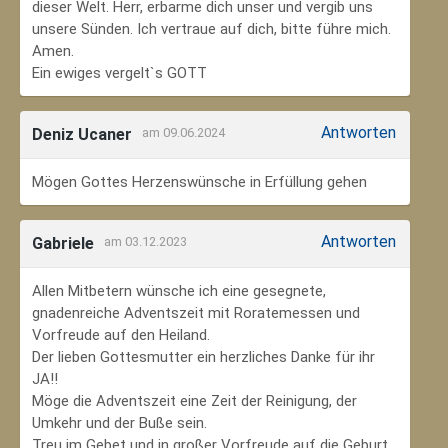
dieser Welt. Herr, erbarme dich unser und vergib uns
unsere Sünden. Ich vertraue auf dich, bitte führe mich.
Amen.
Ein ewiges vergelt`s GOTT
Antworten
Deniz Ucaner
am 09.06.2024
Mögen Gottes Herzenswünsche in Erfüllung gehen
Antworten
Gabriele
am 03.12.2023
Allen Mitbetern wünsche ich eine gesegnete,
gnadenreiche Adventszeit mit Roratemessen und
Vorfreude auf den Heiland.
Der lieben Gottesmutter ein herzliches Danke für ihr
JA!!
Möge die Adventszeit eine Zeit der Reinigung, der
Umkehr und der Buße sein.
Treu im Gebet und in großer Vorfreude auf die Geburt