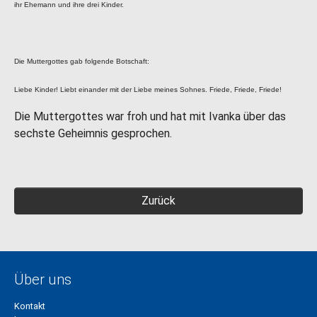
ihr Ehemann und ihre drei Kinder.
Die Muttergottes gab folgende Botschaft:
Liebe Kinder! Liebt einander mit der Liebe meines Sohnes. Friede, Friede, Friede!
Die Muttergottes war froh und hat mit Ivanka über das
sechste Geheimnis gesprochen.
Zurück
Über uns
Kontakt