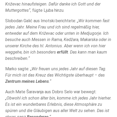
Križevac hinaufsteigen. Dafür danke ich Gott und der
Muttergottes“
, fügte Ljuba hinzu.
Slobodan Galić aus Imotski berichtete:
„Wir kommen fast
jedes Jahr. Meine Frau und ich sind regelmäßig hier,
entweder auf dem Križevac oder unten in Medjugorje. Ich
besuche auch Messen in Rama, Kedžara, Makarska oder in
unserer Kirche des hl. Antonius. Aber wenn ich von hier
weggehe, bin ich besonders
erfüllt
. Das kann man kaum
beschreiben.“
Marko sagte:
„Wir freuen uns jedes Jahr auf diesen Tag.
Für mich ist das Kreuz das Wichtigste überhaupt – das
Zentrum meines Lebens
.“
Auch Mate Šaravanja aus Dobro Selo war bewegt:
„Obwohl ich schon älter bin, komme ich jedes Jahr hierher.
Es ist ein wunderbares Erlebnis, diese Atmosphäre zu
spüren und die Gläubigen aus aller Welt zu sehen. Das ist
etwas ganz
Besonderes
.“