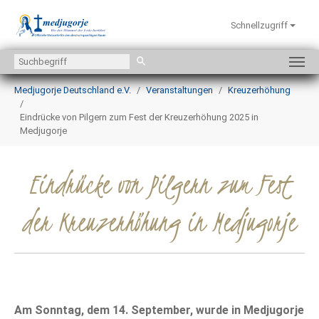
Schnellzugriff
Zum Hauptinhalt springen
Sie sind hier:
Medjugorje Deutschland e.V.
Veranstaltungen
Kreuzerhöhung
Eindrücke von Pilgern zum Fest der Kreuzerhöhung 2025 in
Medjugorje
Eindrücke von Pilgern zum Fest
der Kreuzerhöhung in Medjugorje
Am Sonntag, dem 14. September, wurde in Medjugorje