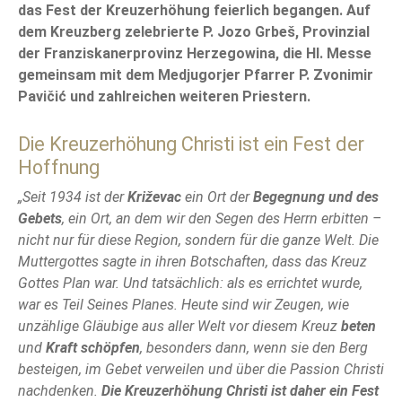
das Fest der Kreuzerhöhung feierlich begangen. Auf
dem Kreuzberg zelebrierte P. Jozo Grbeš, Provinzial
der Franziskanerprovinz Herzegowina, die Hl. Messe
gemeinsam mit dem Medjugorjer Pfarrer P. Zvonimir
Pavičić und zahlreichen weiteren Priestern.
Die Kreuzerhöhung Christi ist ein Fest der
Hoffnung
„Seit 1934 ist der
Križevac
ein Ort der
Begegnung und des
Gebets
, ein Ort, an dem wir den Segen des Herrn erbitten –
nicht nur für diese Region, sondern für die ganze Welt. Die
Muttergottes sagte in ihren Botschaften, dass das Kreuz
Gottes Plan war. Und tatsächlich: als es errichtet wurde,
war es Teil Seines Planes. Heute sind wir Zeugen, wie
unzählige Gläubige aus aller Welt vor diesem Kreuz
beten
und
Kraft schöpfen
, besonders dann, wenn sie den Berg
besteigen, im Gebet verweilen und über die Passion Christi
nachdenken.
Die Kreuzerhöhung Christi ist daher ein Fest