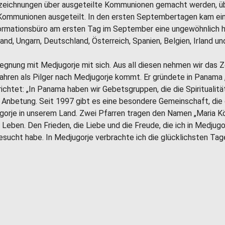
ufzeichnungen über ausgeteilte Kommunionen gemacht werden, üb
l. Kommunionen ausgeteilt. In den ersten Septembertagen kam ei
formationsbüro am ersten Tag im September eine ungewöhnlich ho
and, Ungarn, Deutschland, Österreich, Spanien, Belgien, Irland u
egnung mit Medjugorje mit sich. Aus all diesen nehmen wir das Z
ahren als Pilger nach Medjugorje kommt. Er gründete in Panama 
ichtet: „In Panama haben wir Gebetsgruppen, die die Spiritualit
) Anbetung. Seit 1997 gibt es eine besondere Gemeinschaft, die
orje in unserem Land. Zwei Pfarren tragen den Namen „Maria Kön
n Leben. Den Frieden, die Liebe und die Freude, die ich in Medjug
besucht habe. In Medjugorje verbrachte ich die glücklichsten T