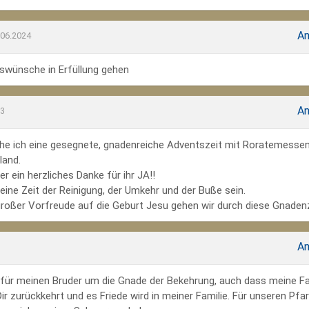
An
.06.2024
wünsche in Erfüllung gehen
An
23
he ich eine gesegnete, gnadenreiche Adventszeit mit Roratemesse
land.
r ein herzliches Danke für ihr JA!!
ine Zeit der Reinigung, der Umkehr und der Buße sein.
großer Vorfreude auf die Geburt Jesu gehen wir durch diese Gnadenz
An
te für meinen Bruder um die Gnade der Bekehrung, auch dass meine Fa
r zurückkehrt und es Friede wird in meiner Familie. Für unseren Pfar