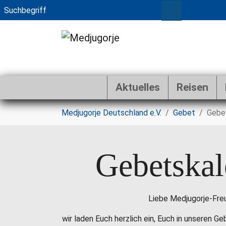
Aktuelles
Reisen
Zum Hauptinhalt springen
Sie sind hier:
Medjugorje Deutschland e.V.
Gebet
Gebe
Gebetskal
Liebe Medjugorje-Fre
wir laden Euch herzlich ein, Euch in unseren G