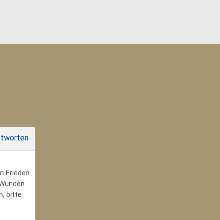
tworten
um Frieden
r Wunden
, bitte