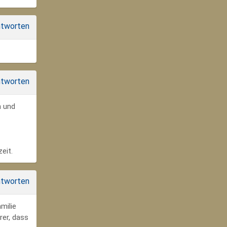
tworten
tworten
n und
eit.
tworten
milie
rer, dass