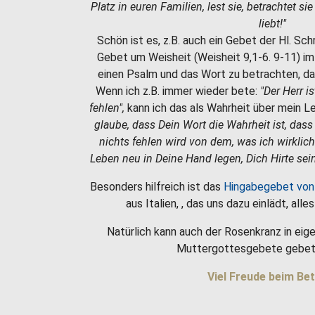
Platz in euren Familien, lest sie, betrachtet si
liebt!"
Schön ist es, z.B. auch ein Gebet der Hl. Sc
Gebet um Weisheit (Weisheit 9,1-6. 9-11) i
einen Psalm und das Wort zu betrachten, da
Wenn ich z.B. immer wieder bete:
"Der Herr i
fehlen",
kann ich das als Wahrheit über mein 
glaube, dass Dein Wort die Wahrheit ist, dass
nichts fehlen wird von dem, was ich wirklic
Leben neu in Deine Hand legen, Dich Hirte sein
Besonders hilfreich ist das
Hingabegebet von
aus Italien, , das uns dazu einlädt, all
Natürlich kann auch der Rosenkranz in eige
Muttergottesgebete gebet
Viel Freude beim Bet