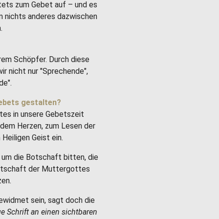
stets zum Gebet auf – und es
um nichts anderes dazwischen
.
rem Schöpfer. Durch diese
ir nicht nur "Sprechende",
de".
ebets gestalten?
tes in unsere Gebetszeit
it dem Herzen, zum Lesen der
Heiligen Geist ein.
um die Botschaft bitten, die
Botschaft der Muttergottes
zen.
ewidmet sein, sagt doch die
ge Schrift an einen sichtbaren