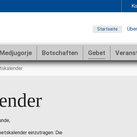
Ko
Über
Startseite
Medjugorje
Botschaften
Gebet
Verans
tskalender
ender
unde,
ebetskalender einzutragen. Die