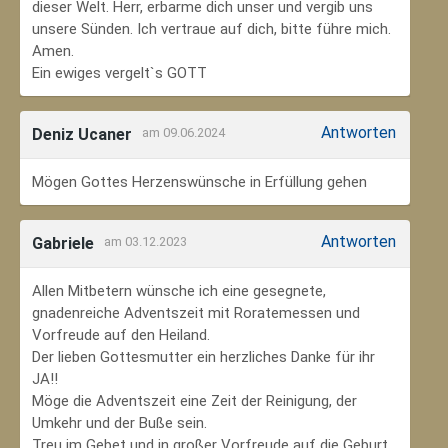
dieser Welt. Herr, erbarme dich unser und vergib uns
unsere Sünden. Ich vertraue auf dich, bitte führe mich.
Amen.
Ein ewiges vergelt`s GOTT
Antworten
Deniz Ucaner
am 09.06.2024
Mögen Gottes Herzenswünsche in Erfüllung gehen
Antworten
Gabriele
am 03.12.2023
Allen Mitbetern wünsche ich eine gesegnete,
gnadenreiche Adventszeit mit Roratemessen und
Vorfreude auf den Heiland.
Der lieben Gottesmutter ein herzliches Danke für ihr
JA!!
Möge die Adventszeit eine Zeit der Reinigung, der
Umkehr und der Buße sein.
Treu im Gebet und in großer Vorfreude auf die Geburt