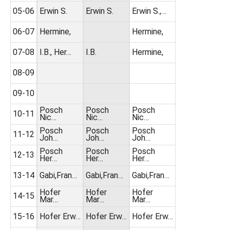
05-06
Erwin S.
Erwin S.
Erwin S.,…
06-07
Hermine,
Hermine,
07-08
I.B., Her…
I.B.
Hermine,
08-09
09-10
Posch
Posch
Posch
10-11
Nic…
Nic…
Nic…
Posch
Posch
Posch
11-12
Joh…
Joh…
Joh…
Posch
Posch
Posch
12-13
Her…
Her…
Her…
13-14
Gabi,Fran…
Gabi,Fran…
Gabi,Fran…
Hofer
Hofer
Hofer
14-15
Mar…
Mar…
Mar…
15-16
Hofer Erw…
Hofer Erw…
Hofer Erw…