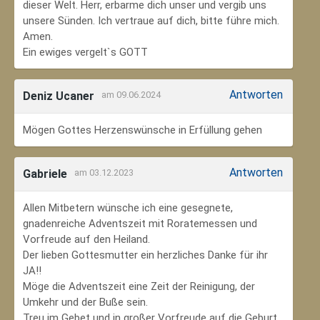
dieser Welt. Herr, erbarme dich unser und vergib uns
unsere Sünden. Ich vertraue auf dich, bitte führe mich.
Amen.
Ein ewiges vergelt`s GOTT
Antworten
Deniz Ucaner
am 09.06.2024
Mögen Gottes Herzenswünsche in Erfüllung gehen
Antworten
Gabriele
am 03.12.2023
Allen Mitbetern wünsche ich eine gesegnete,
gnadenreiche Adventszeit mit Roratemessen und
Vorfreude auf den Heiland.
Der lieben Gottesmutter ein herzliches Danke für ihr
JA!!
Möge die Adventszeit eine Zeit der Reinigung, der
Umkehr und der Buße sein.
Treu im Gebet und in großer Vorfreude auf die Geburt