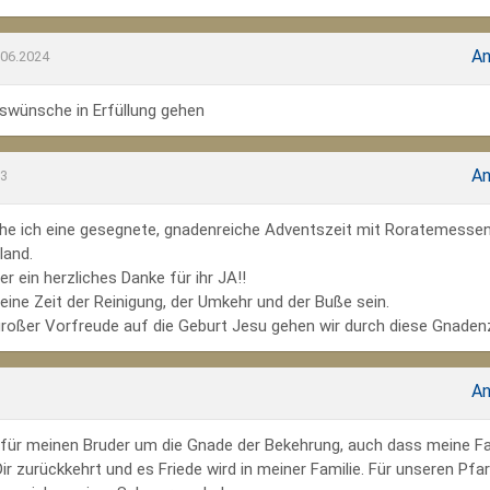
An
.06.2024
wünsche in Erfüllung gehen
An
23
he ich eine gesegnete, gnadenreiche Adventszeit mit Roratemesse
land.
r ein herzliches Danke für ihr JA!!
ine Zeit der Reinigung, der Umkehr und der Buße sein.
großer Vorfreude auf die Geburt Jesu gehen wir durch diese Gnadenz
An
te für meinen Bruder um die Gnade der Bekehrung, auch dass meine Fa
r zurückkehrt und es Friede wird in meiner Familie. Für unseren Pfar