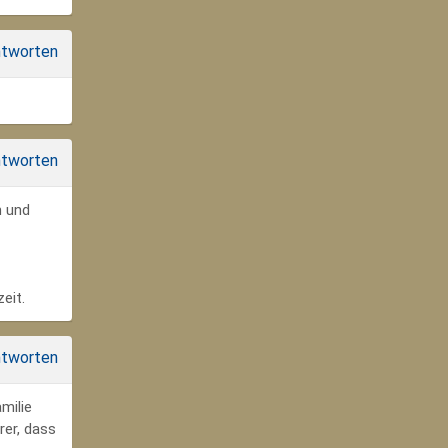
tworten
tworten
n und
eit.
tworten
milie
rer, dass