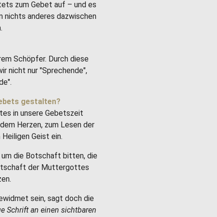
stets zum Gebet auf – und es
um nichts anderes dazwischen
.
rem Schöpfer. Durch diese
ir nicht nur "Sprechende",
de".
ebets gestalten?
tes in unsere Gebetszeit
it dem Herzen, zum Lesen der
Heiligen Geist ein.
um die Botschaft bitten, die
Botschaft der Muttergottes
zen.
ewidmet sein, sagt doch die
ge Schrift an einen sichtbaren