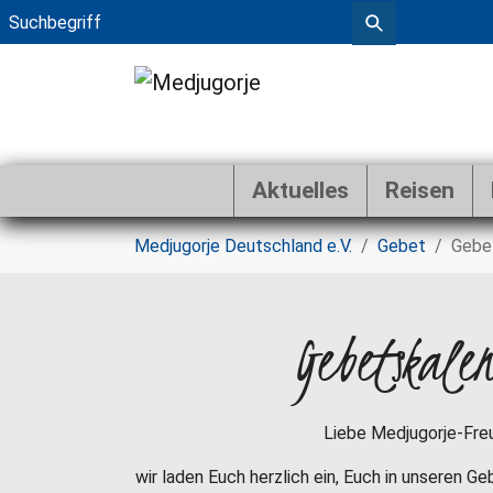
Aktuelles
Reisen
Zum Hauptinhalt springen
Sie sind hier:
Medjugorje Deutschland e.V.
Gebet
Gebe
Gebetskale
Liebe Medjugorje-Fre
wir laden Euch herzlich ein, Euch in unseren G