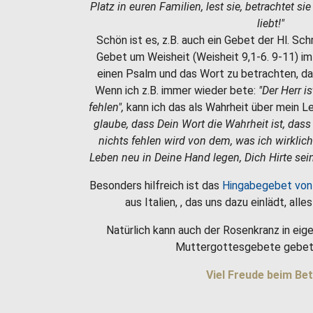
Platz in euren Familien, lest sie, betrachtet si
liebt!"
Schön ist es, z.B. auch ein Gebet der Hl. Sc
Gebet um Weisheit (Weisheit 9,1-6. 9-11) i
einen Psalm und das Wort zu betrachten, da
Wenn ich z.B. immer wieder bete:
"Der Herr i
fehlen",
kann ich das als Wahrheit über mein 
glaube, dass Dein Wort die Wahrheit ist, dass
nichts fehlen wird von dem, was ich wirklic
Leben neu in Deine Hand legen, Dich Hirte sein
Besonders hilfreich ist das
Hingabegebet von
aus Italien, , das uns dazu einlädt, all
Natürlich kann auch der Rosenkranz in eige
Muttergottesgebete gebet
Viel Freude beim Bet