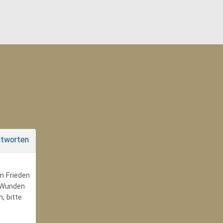
tworten
um Frieden
r Wunden
, bitte