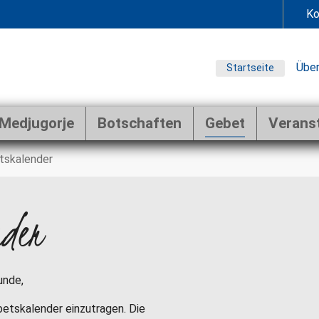
Ko
Über
Startseite
Medjugorje
Botschaften
Gebet
Verans
tskalender
nder
unde,
ebetskalender einzutragen. Die