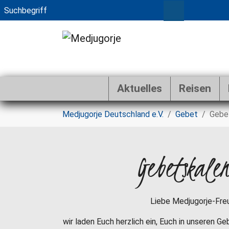
Aktuelles
Reisen
Zum Hauptinhalt springen
Sie sind hier:
Medjugorje Deutschland e.V.
Gebet
Gebe
Gebetskale
Liebe Medjugorje-Fre
wir laden Euch herzlich ein, Euch in unseren G