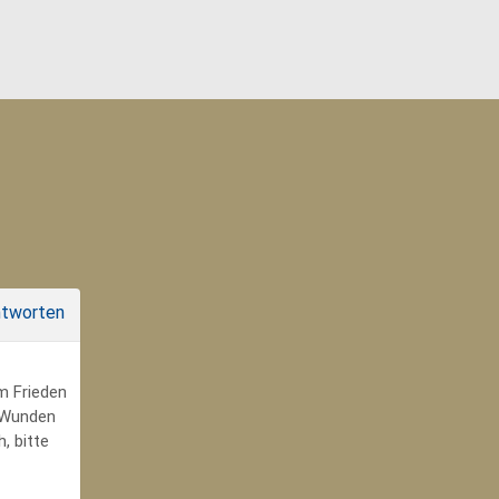
tworten
um Frieden
r Wunden
, bitte