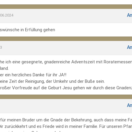
An
.06.2024
wünsche in Erfüllung gehen
An
23
he ich eine gesegnete, gnadenreiche Adventszeit mit Roratemesse
land.
r ein herzliches Danke für ihr JA!!
ine Zeit der Reinigung, der Umkehr und der Buße sein.
großer Vorfreude auf die Geburt Jesu gehen wir durch diese Gnadenz
An
te für meinen Bruder um die Gnade der Bekehrung, auch dass meine Fa
r zurückkehrt und es Friede wird in meiner Familie. Für unseren Pfar