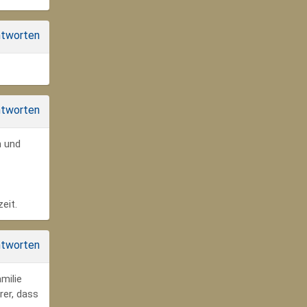
tworten
tworten
n und
eit.
tworten
milie
rer, dass