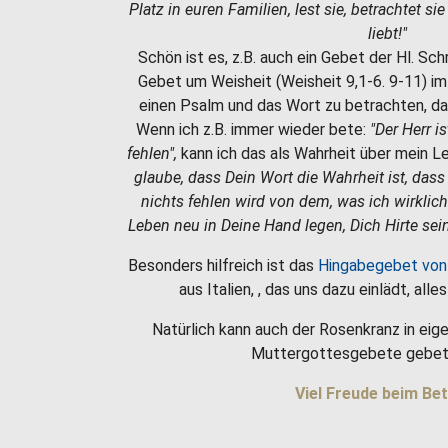
Platz in euren Familien, lest sie, betrachtet si
liebt!"
Schön ist es, z.B. auch ein Gebet der Hl. Sc
Gebet um Weisheit (Weisheit 9,1-6. 9-11) i
einen Psalm und das Wort zu betrachten, da
Wenn ich z.B. immer wieder bete:
"Der Herr i
fehlen",
kann ich das als Wahrheit über mein 
glaube, dass Dein Wort die Wahrheit ist, dass
nichts fehlen wird von dem, was ich wirklic
Leben neu in Deine Hand legen, Dich Hirte sein
Besonders hilfreich ist das
Hingabegebet von
aus Italien, , das uns dazu einlädt, all
Natürlich kann auch der Rosenkranz in eige
Muttergottesgebete gebet
Viel Freude beim Bet