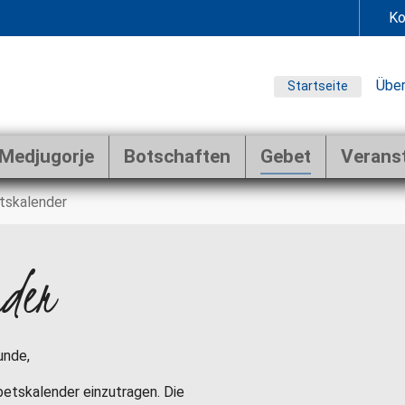
Ko
Über
Startseite
Medjugorje
Botschaften
Gebet
Verans
tskalender
nder
unde,
ebetskalender einzutragen. Die