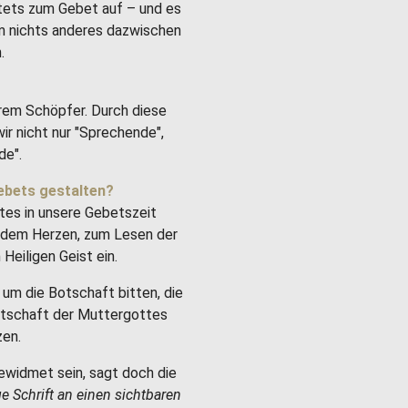
stets zum Gebet auf – und es
um nichts anderes dazwischen
.
rem Schöpfer. Durch diese
ir nicht nur "Sprechende",
de".
ebets gestalten?
tes in unsere Gebetszeit
it dem Herzen, zum Lesen der
Heiligen Geist ein.
um die Botschaft bitten, die
Botschaft der Muttergottes
zen.
ewidmet sein, sagt doch die
ge Schrift an einen sichtbaren