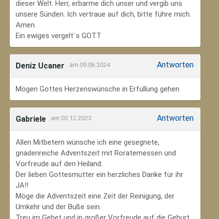
dieser Welt. Herr, erbarme dich unser und vergib uns
unsere Sünden. Ich vertraue auf dich, bitte führe mich.
Amen.
Ein ewiges vergelt`s GOTT
Antworten
Deniz Ucaner
am 09.06.2024
Mögen Gottes Herzenswünsche in Erfüllung gehen
Antworten
Gabriele
am 03.12.2023
Allen Mitbetern wünsche ich eine gesegnete,
gnadenreiche Adventszeit mit Roratemessen und
Vorfreude auf den Heiland.
Der lieben Gottesmutter ein herzliches Danke für ihr
JA!!
Möge die Adventszeit eine Zeit der Reinigung, der
Umkehr und der Buße sein.
Treu im Gebet und in großer Vorfreude auf die Geburt