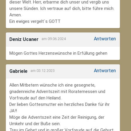
dieser Welt. Herr, erbarme dich unser und vergib uns
unsere Sünden. Ich vertraue auf dich, bitte führe mich.
Amen.
Ein ewiges vergelt`s GOTT
Antworten
Deniz Ucaner
am 09.06.2024
Mögen Gottes Herzenswünsche in Erfüllung gehen
Antworten
Gabriele
am 03.12.2023
Allen Mitbetern wünsche ich eine gesegnete,
gnadenreiche Adventszeit mit Roratemessen und
Vorfreude auf den Heiland.
Der lieben Gottesmutter ein herzliches Danke für ihr
JA!!
Möge die Adventszeit eine Zeit der Reinigung, der
Umkehr und der Buße sein.
Treu im Gebet und in großer Vorfreude auf die Geburt