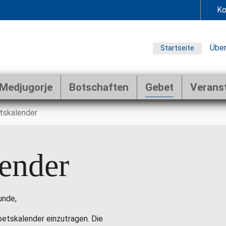
Ko
Über
Startseite
Medjugorje
Botschaften
Gebet
Verans
tskalender
ender
unde,
ebetskalender einzutragen. Die