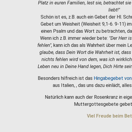
Platz in euren Familien, lest sie, betrachtet si
liebt!"
Schön ist es, z.B. auch ein Gebet der Hl. Sc
Gebet um Weisheit (Weisheit 9,1-6. 9-11) i
einen Psalm und das Wort zu betrachten, da
Wenn ich z.B. immer wieder bete:
"Der Herr i
fehlen",
kann ich das als Wahrheit über mein 
glaube, dass Dein Wort die Wahrheit ist, dass
nichts fehlen wird von dem, was ich wirklic
Leben neu in Deine Hand legen, Dich Hirte sein
Besonders hilfreich ist das
Hingabegebet von
aus Italien, , das uns dazu einlädt, all
Natürlich kann auch der Rosenkranz in eige
Muttergottesgebete gebet
Viel Freude beim Bet