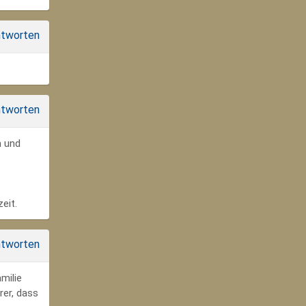
tworten
tworten
n und
eit.
tworten
milie
rer, dass