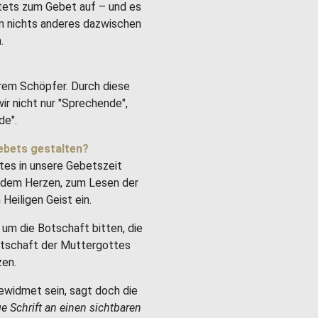
stets zum Gebet auf – und es
um nichts anderes dazwischen
.
rem Schöpfer. Durch diese
ir nicht nur "Sprechende",
de".
ebets gestalten?
tes in unsere Gebetszeit
it dem Herzen, zum Lesen der
Heiligen Geist ein.
um die Botschaft bitten, die
Botschaft der Muttergottes
zen.
ewidmet sein, sagt doch die
ge Schrift an einen sichtbaren