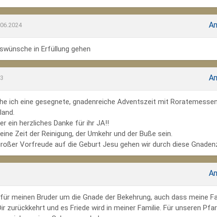
An
.06.2024
wünsche in Erfüllung gehen
An
23
he ich eine gesegnete, gnadenreiche Adventszeit mit Roratemesse
land.
r ein herzliches Danke für ihr JA!!
ine Zeit der Reinigung, der Umkehr und der Buße sein.
großer Vorfreude auf die Geburt Jesu gehen wir durch diese Gnadenz
An
te für meinen Bruder um die Gnade der Bekehrung, auch dass meine Fa
r zurückkehrt und es Friede wird in meiner Familie. Für unseren Pfar