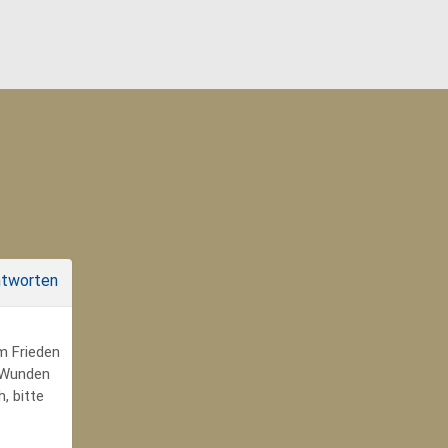
tworten
um Frieden
r Wunden
, bitte