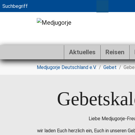
Aktuelles
Reisen
Zum Hauptinhalt springen
Sie sind hier:
Medjugorje Deutschland e.V.
Gebet
Gebe
Gebetskal
Liebe Medjugorje-Fre
wir laden Euch herzlich ein, Euch in unseren G