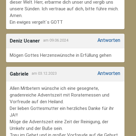
dieser Welt. Herr, erbarme dich unser und vergib uns
unsere Sünden. Ich vertraue auf dich, bitte führe mich.
Amen.
Ein ewiges vergelt`s GOTT
Antworten
Deniz Ucaner
am 09.06.2024
Mögen Gottes Herzenswünsche in Erfüllung gehen
Antworten
Gabriele
am 03.12.2023
Allen Mitbetern wünsche ich eine gesegnete,
gnadenreiche Adventszeit mit Roratemessen und
Vorfreude auf den Heiland.
Der lieben Gottesmutter ein herzliches Danke für ihr
JA!!
Möge die Adventszeit eine Zeit der Reinigung, der
Umkehr und der Buße sein.
Treu im Gebet und in großer Vorfreude auf die Geburt