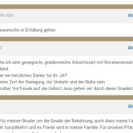
An
.06.2024
wünsche in Erfüllung gehen
An
23
he ich eine gesegnete, gnadenreiche Adventszeit mit Roratemesse
land.
r ein herzliches Danke für ihr JA!!
ine Zeit der Reinigung, der Umkehr und der Buße sein.
großer Vorfreude auf die Geburt Jesu gehen wir durch diese Gnadenz
An
te für meinen Bruder um die Gnade der Bekehrung, auch dass meine Fa
r zurückkehrt und es Friede wird in meiner Familie. Für unseren Pfar