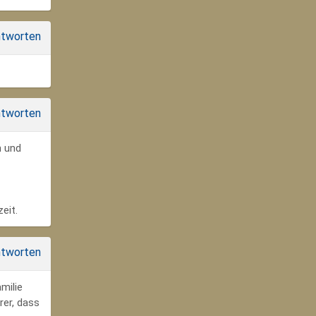
tworten
tworten
n und
eit.
tworten
milie
rer, dass