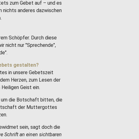
stets zum Gebet auf – und es
um nichts anderes dazwischen
.
rem Schöpfer. Durch diese
ir nicht nur "Sprechende",
de".
ebets gestalten?
tes in unsere Gebetszeit
it dem Herzen, zum Lesen der
Heiligen Geist ein.
um die Botschaft bitten, die
Botschaft der Muttergottes
zen.
ewidmet sein, sagt doch die
ge Schrift an einen sichtbaren