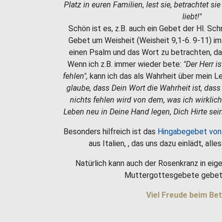
Platz in euren Familien, lest sie, betrachtet si
liebt!"
Schön ist es, z.B. auch ein Gebet der Hl. Sc
Gebet um Weisheit (Weisheit 9,1-6. 9-11) i
einen Psalm und das Wort zu betrachten, da
Wenn ich z.B. immer wieder bete:
"Der Herr i
fehlen",
kann ich das als Wahrheit über mein 
glaube, dass Dein Wort die Wahrheit ist, dass
nichts fehlen wird von dem, was ich wirklic
Leben neu in Deine Hand legen, Dich Hirte sein
Besonders hilfreich ist das
Hingabegebet von
aus Italien, , das uns dazu einlädt, all
Natürlich kann auch der Rosenkranz in eige
Muttergottesgebete gebet
Viel Freude beim Bet