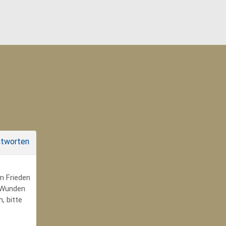
tworten
um Frieden
r Wunden
, bitte