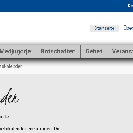
Ko
Über
Startseite
Medjugorje
Botschaften
Gebet
Verans
tskalender
nder
unde,
ebetskalender einzutragen. Die