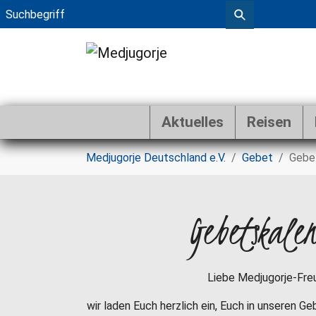
Aktuelles
Reisen
Zum Hauptinhalt springen
Sie sind hier:
Medjugorje Deutschland e.V.
Gebet
Gebe
Gebetskale
Liebe Medjugorje-Fre
wir laden Euch herzlich ein, Euch in unseren G