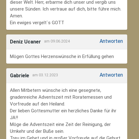
dieser Welt. Herr, erbarme dich unser und vergib uns
unsere Sünden. Ich vertraue auf dich, bitte führe mich.
Amen.
Ein ewiges vergelt`s GOTT
Antworten
Deniz Ucaner
am 09.06.2024
Mögen Gottes Herzenswünsche in Erfüllung gehen
Antworten
Gabriele
am 03.12.2023
Allen Mitbetern wünsche ich eine gesegnete,
gnadenreiche Adventszeit mit Roratemessen und
Vorfreude auf den Heiland.
Der lieben Gottesmutter ein herzliches Danke für ihr
JA!!
Möge die Adventszeit eine Zeit der Reinigung, der
Umkehr und der Buße sein.
Treu im Gebet und in großer Vorfreude auf die Geburt