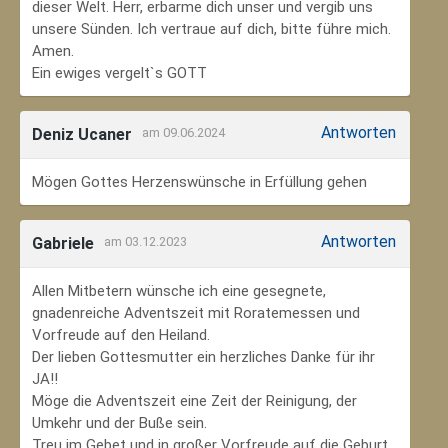
dieser Welt. Herr, erbarme dich unser und vergib uns
unsere Sünden. Ich vertraue auf dich, bitte führe mich.
Amen.
Ein ewiges vergelt`s GOTT
Antworten
Deniz Ucaner
am 09.06.2024
Mögen Gottes Herzenswünsche in Erfüllung gehen
Antworten
Gabriele
am 03.12.2023
Allen Mitbetern wünsche ich eine gesegnete,
gnadenreiche Adventszeit mit Roratemessen und
Vorfreude auf den Heiland.
Der lieben Gottesmutter ein herzliches Danke für ihr
JA!!
Möge die Adventszeit eine Zeit der Reinigung, der
Umkehr und der Buße sein.
Treu im Gebet und in großer Vorfreude auf die Geburt