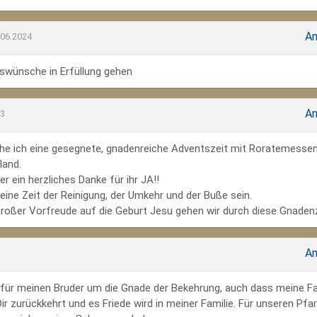
An
.06.2024
wünsche in Erfüllung gehen
An
23
he ich eine gesegnete, gnadenreiche Adventszeit mit Roratemesse
land.
r ein herzliches Danke für ihr JA!!
ine Zeit der Reinigung, der Umkehr und der Buße sein.
großer Vorfreude auf die Geburt Jesu gehen wir durch diese Gnadenz
An
te für meinen Bruder um die Gnade der Bekehrung, auch dass meine Fa
r zurückkehrt und es Friede wird in meiner Familie. Für unseren Pfar