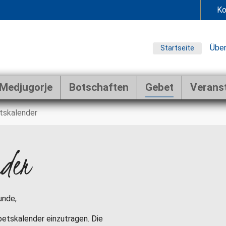
Ko
Über
Startseite
Medjugorje
Botschaften
Gebet
Verans
tskalender
nder
unde,
ebetskalender einzutragen. Die