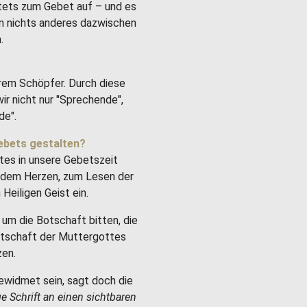
stets zum Gebet auf – und es
um nichts anderes dazwischen
.
rem Schöpfer. Durch diese
ir nicht nur "Sprechende",
de".
ebets gestalten?
tes in unsere Gebetszeit
it dem Herzen, zum Lesen der
Heiligen Geist ein.
um die Botschaft bitten, die
Botschaft der Muttergottes
zen.
ewidmet sein, sagt doch die
ge Schrift an einen sichtbaren