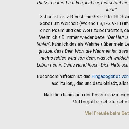
Platz in euren Familien, lest sie, betrachtet si
liebt!"
Schön ist es, z.B. auch ein Gebet der Hl. Sc
Gebet um Weisheit (Weisheit 9,1-6. 9-11) i
einen Psalm und das Wort zu betrachten, da
Wenn ich z.B. immer wieder bete:
"Der Herr i
fehlen",
kann ich das als Wahrheit über mein 
glaube, dass Dein Wort die Wahrheit ist, dass
nichts fehlen wird von dem, was ich wirklic
Leben neu in Deine Hand legen, Dich Hirte sein
Besonders hilfreich ist das
Hingabegebet von
aus Italien, , das uns dazu einlädt, all
Natürlich kann auch der Rosenkranz in eige
Muttergottesgebete gebet
Viel Freude beim Bet