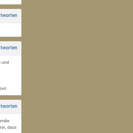
tworten
tworten
n und
eit.
tworten
milie
rer, dass