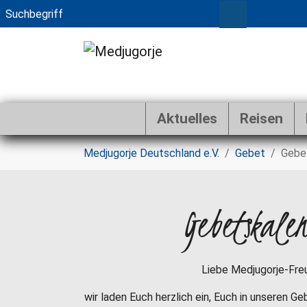
Aktuelles
Reisen
Zum Hauptinhalt springen
Sie sind hier:
Medjugorje Deutschland e.V.
Gebet
Gebe
Gebetskale
Liebe Medjugorje-Fre
wir laden Euch herzlich ein, Euch in unseren G