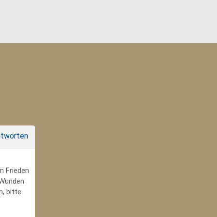
tworten
um Frieden
r Wunden
, bitte