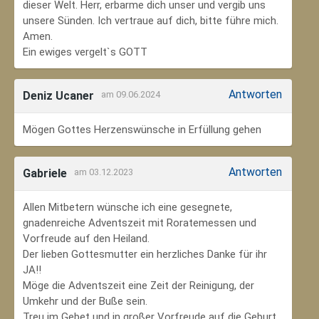
dieser Welt. Herr, erbarme dich unser und vergib uns
unsere Sünden. Ich vertraue auf dich, bitte führe mich.
Amen.
Ein ewiges vergelt`s GOTT
Antworten
Deniz Ucaner
am 09.06.2024
Mögen Gottes Herzenswünsche in Erfüllung gehen
Antworten
Gabriele
am 03.12.2023
Allen Mitbetern wünsche ich eine gesegnete,
gnadenreiche Adventszeit mit Roratemessen und
Vorfreude auf den Heiland.
Der lieben Gottesmutter ein herzliches Danke für ihr
JA!!
Möge die Adventszeit eine Zeit der Reinigung, der
Umkehr und der Buße sein.
Treu im Gebet und in großer Vorfreude auf die Geburt