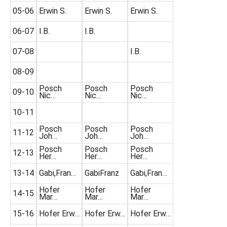
05-06
Erwin S.
Erwin S.
Erwin S.
06-07
I.B.
I.B.
07-08
I.B.
08-09
Posch
Posch
Posch
09-10
Nic…
Nic…
Nic…
10-11
Posch
Posch
Posch
11-12
Joh…
Joh…
Joh…
Posch
Posch
Posch
12-13
Her…
Her…
Her…
13-14
Gabi,Fran…
GabiFranz
Gabi,Fran…
Hofer
Hofer
Hofer
14-15
Mar…
Mar…
Mar…
15-16
Hofer Erw…
Hofer Erw…
Hofer Erw…