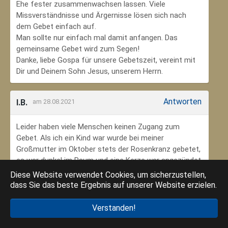
Ehe fester zusammenwachsen lassen. Viele
Missverständnisse und Ärgernisse lösen sich nach
dem Gebet einfach auf.
Man sollte nur einfach mal damit anfangen. Das
gemeinsame Gebet wird zum Segen!
Danke, liebe Gospa für unsere Gebetszeit, vereint mit
Dir und Deinem Sohn Jesus, unserem Herrn.
Antworten
I.B.
am 28.08.2021
Leider haben viele Menschen keinen Zugang zum
Gebet. Als ich ein Kind war wurde bei meiner
Großmutter im Oktober stets der Rosenkranz gebetet,
es war dunkel im Raum und eine Kerze war angezündet.
Ich habe mich ungeheuer geborgen gefühlt. Das weiß
Diese Website verwendet Cookies, um sicherzustellen,
ich jetzt im Alter sehr zu schätzen. Danke an meine
dass Sie das beste Ergebnis auf unserer Website erzielen.
Großmutter, dass ich so in den Glauben eingebunden
wurde.
Verstanden!
Danke an die Gottesmutter Maria, dass ich beten kann.