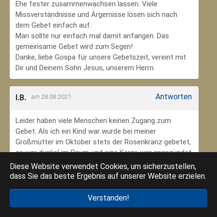
Ehe fester zusammenwachsen lassen. Viele
Missverständnisse und Ärgernisse lösen sich nach
dem Gebet einfach auf.
Man sollte nur einfach mal damit anfangen. Das
gemeinsame Gebet wird zum Segen!
Danke, liebe Gospa für unsere Gebetszeit, vereint mit
Dir und Deinem Sohn Jesus, unserem Herrn.
Antworten
I.B.
am 28.08.2021
Leider haben viele Menschen keinen Zugang zum
Gebet. Als ich ein Kind war wurde bei meiner
Großmutter im Oktober stets der Rosenkranz gebetet,
es war dunkel im Raum und eine Kerze war angezündet.
Ich habe mich ungeheuer geborgen gefühlt. Das weiß
Diese Website verwendet Cookies, um sicherzustellen,
ich jetzt im Alter sehr zu schätzen. Danke an meine
dass Sie das beste Ergebnis auf unserer Website erzielen.
Großmutter, dass ich so in den Glauben eingebunden
wurde.
Verstanden!
Danke an die Gottesmutter Maria, dass ich beten kann.