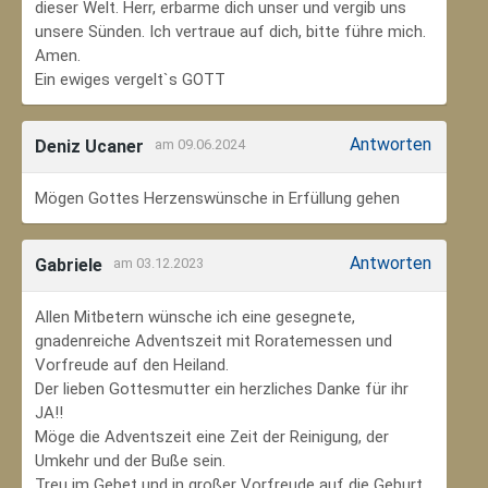
dieser Welt. Herr, erbarme dich unser und vergib uns
unsere Sünden. Ich vertraue auf dich, bitte führe mich.
Amen.
Ein ewiges vergelt`s GOTT
Antworten
Deniz Ucaner
am 09.06.2024
Mögen Gottes Herzenswünsche in Erfüllung gehen
Antworten
Gabriele
am 03.12.2023
Allen Mitbetern wünsche ich eine gesegnete,
gnadenreiche Adventszeit mit Roratemessen und
Vorfreude auf den Heiland.
Der lieben Gottesmutter ein herzliches Danke für ihr
JA!!
Möge die Adventszeit eine Zeit der Reinigung, der
Umkehr und der Buße sein.
Treu im Gebet und in großer Vorfreude auf die Geburt