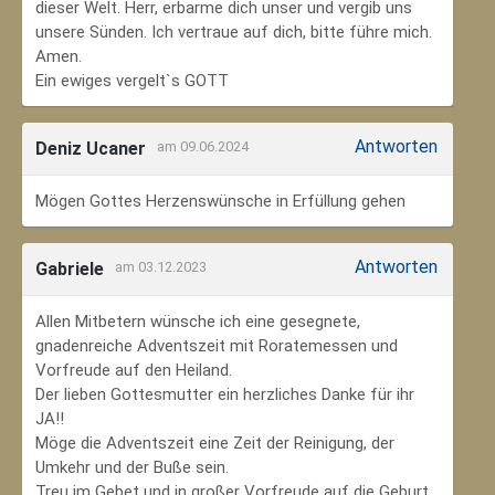
dieser Welt. Herr, erbarme dich unser und vergib uns
unsere Sünden. Ich vertraue auf dich, bitte führe mich.
Amen.
Ein ewiges vergelt`s GOTT
Antworten
Deniz Ucaner
am 09.06.2024
Mögen Gottes Herzenswünsche in Erfüllung gehen
Antworten
Gabriele
am 03.12.2023
Allen Mitbetern wünsche ich eine gesegnete,
gnadenreiche Adventszeit mit Roratemessen und
Vorfreude auf den Heiland.
Der lieben Gottesmutter ein herzliches Danke für ihr
JA!!
Möge die Adventszeit eine Zeit der Reinigung, der
Umkehr und der Buße sein.
Treu im Gebet und in großer Vorfreude auf die Geburt