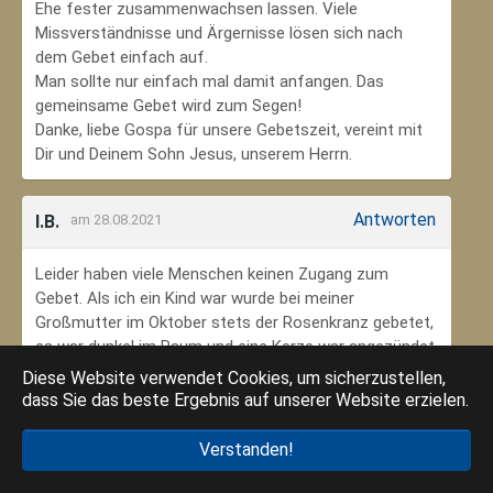
Ehe fester zusammenwachsen lassen. Viele
Missverständnisse und Ärgernisse lösen sich nach
dem Gebet einfach auf.
Man sollte nur einfach mal damit anfangen. Das
gemeinsame Gebet wird zum Segen!
Danke, liebe Gospa für unsere Gebetszeit, vereint mit
Dir und Deinem Sohn Jesus, unserem Herrn.
Antworten
I.B.
am 28.08.2021
Leider haben viele Menschen keinen Zugang zum
Gebet. Als ich ein Kind war wurde bei meiner
Großmutter im Oktober stets der Rosenkranz gebetet,
es war dunkel im Raum und eine Kerze war angezündet.
Ich habe mich ungeheuer geborgen gefühlt. Das weiß
Diese Website verwendet Cookies, um sicherzustellen,
ich jetzt im Alter sehr zu schätzen. Danke an meine
dass Sie das beste Ergebnis auf unserer Website erzielen.
Großmutter, dass ich so in den Glauben eingebunden
wurde.
Verstanden!
Danke an die Gottesmutter Maria, dass ich beten kann.