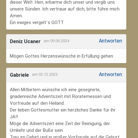
dieser Welt. Herr, erbarme dich unser und vergib uns
unsere Sünden. Ich vertraue auf dich, bitte führe mich.
Amen.
Ein ewiges vergelt`s GOTT
Antworten
Deniz Ucaner
am 09.06.2024
Mögen Gottes Herzenswünsche in Erfüllung gehen
Antworten
Gabriele
am 03.12.2023
Allen Mitbetern wünsche ich eine gesegnete,
gnadenreiche Adventszeit mit Roratemessen und
Vorfreude auf den Heiland.
Der lieben Gottesmutter ein herzliches Danke für ihr
JA!!
Möge die Adventszeit eine Zeit der Reinigung, der
Umkehr und der Buße sein.
Treu im Gebet und in großer Vorfreude auf die Geburt