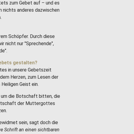
stets zum Gebet auf – und es
um nichts anderes dazwischen
.
rem Schöpfer. Durch diese
ir nicht nur "Sprechende",
de".
ebets gestalten?
tes in unsere Gebetszeit
it dem Herzen, zum Lesen der
Heiligen Geist ein.
um die Botschaft bitten, die
Botschaft der Muttergottes
zen.
ewidmet sein, sagt doch die
ge Schrift an einen sichtbaren