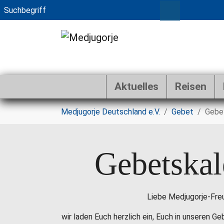
Aktuelles
Reisen
Zum Hauptinhalt springen
Sie sind hier:
Medjugorje Deutschland e.V.
Gebet
Gebe
Gebetskal
Liebe Medjugorje-Fre
wir laden Euch herzlich ein, Euch in unseren G