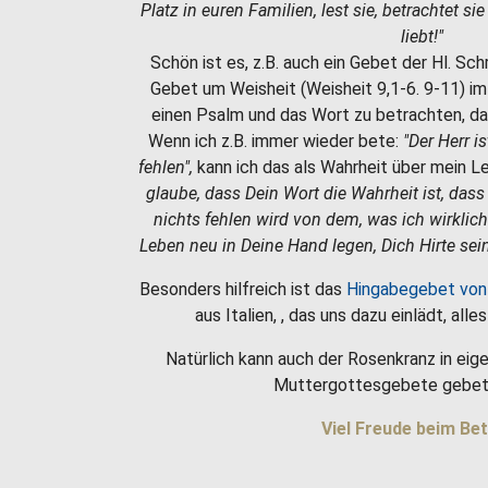
Platz in euren Familien, lest sie, betrachtet si
liebt!"
Schön ist es, z.B. auch ein Gebet der Hl. Sc
Gebet um Weisheit (Weisheit 9,1-6. 9-11) i
einen Psalm und das Wort zu betrachten, da
Wenn ich z.B. immer wieder bete:
"Der Herr i
fehlen",
kann ich das als Wahrheit über mein 
glaube, dass Dein Wort die Wahrheit ist, dass
nichts fehlen wird von dem, was ich wirklic
Leben neu in Deine Hand legen, Dich Hirte sein
Besonders hilfreich ist das
Hingabegebet von
aus Italien, , das uns dazu einlädt, all
Natürlich kann auch der Rosenkranz in eige
Muttergottesgebete gebet
Viel Freude beim Bet