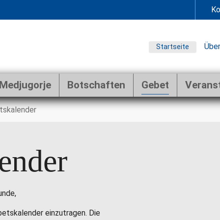
Ko
Über
Startseite
Medjugorje
Botschaften
Gebet
Verans
tskalender
ender
unde,
ebetskalender einzutragen. Die