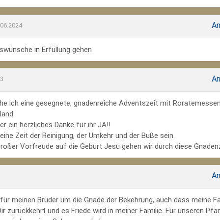
An
.06.2024
wünsche in Erfüllung gehen
An
23
he ich eine gesegnete, gnadenreiche Adventszeit mit Roratemesse
land.
r ein herzliches Danke für ihr JA!!
ine Zeit der Reinigung, der Umkehr und der Buße sein.
großer Vorfreude auf die Geburt Jesu gehen wir durch diese Gnadenz
An
te für meinen Bruder um die Gnade der Bekehrung, auch dass meine Fa
r zurückkehrt und es Friede wird in meiner Familie. Für unseren Pfar