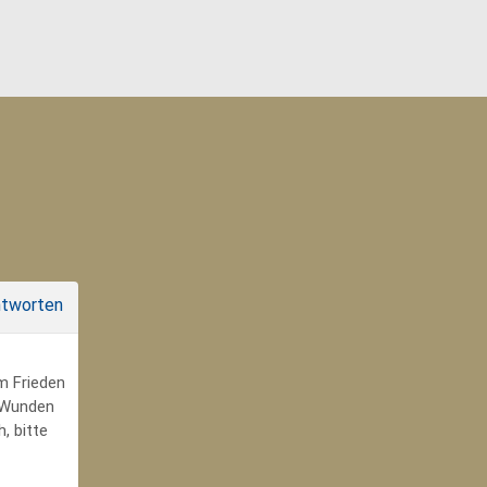
tworten
um Frieden
r Wunden
, bitte