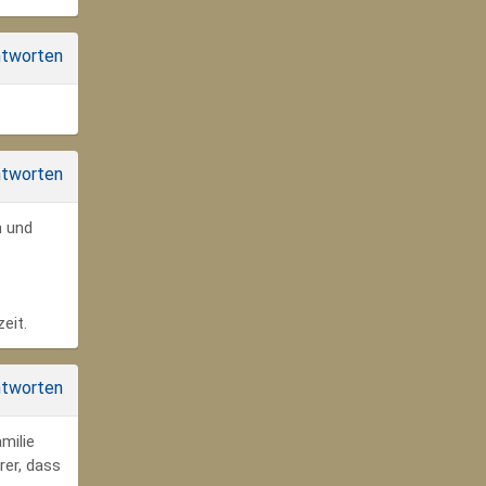
tworten
tworten
n und
eit.
tworten
milie
rer, dass