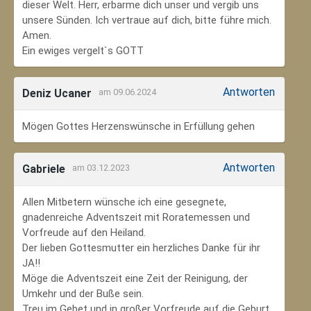
dieser Welt. Herr, erbarme dich unser und vergib uns
unsere Sünden. Ich vertraue auf dich, bitte führe mich.
Amen.
Ein ewiges vergelt`s GOTT
Antworten
Deniz Ucaner
am 09.06.2024
Mögen Gottes Herzenswünsche in Erfüllung gehen
Antworten
Gabriele
am 03.12.2023
Allen Mitbetern wünsche ich eine gesegnete,
gnadenreiche Adventszeit mit Roratemessen und
Vorfreude auf den Heiland.
Der lieben Gottesmutter ein herzliches Danke für ihr
JA!!
Möge die Adventszeit eine Zeit der Reinigung, der
Umkehr und der Buße sein.
Treu im Gebet und in großer Vorfreude auf die Geburt