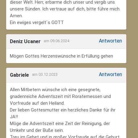
dieser Welt. Herr, erbarme dich unser und vergib uns
unsere Sünden. Ich vertraue auf dich, bitte führe mich.
Amen.
Ein ewiges vergelt`s GOTT
Antworten
Deniz Ucaner
am 09.06.2024
Mögen Gottes Herzenswünsche in Erfüllung gehen
Antworten
Gabriele
am 03.12.2023
Allen Mitbetern wünsche ich eine gesegnete,
gnadenreiche Adventszeit mit Roratemessen und
Vorfreude auf den Heiland.
Der lieben Gottesmutter ein herzliches Danke für ihr
JA!!
Möge die Adventszeit eine Zeit der Reinigung, der
Umkehr und der Buße sein.
Treu im Gebet und in großer Vorfreude auf die Geburt