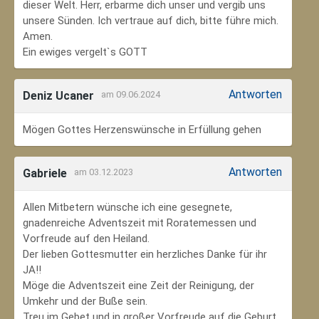
dieser Welt. Herr, erbarme dich unser und vergib uns
unsere Sünden. Ich vertraue auf dich, bitte führe mich.
Amen.
Ein ewiges vergelt`s GOTT
Antworten
Deniz Ucaner
am 09.06.2024
Mögen Gottes Herzenswünsche in Erfüllung gehen
Antworten
Gabriele
am 03.12.2023
Allen Mitbetern wünsche ich eine gesegnete,
gnadenreiche Adventszeit mit Roratemessen und
Vorfreude auf den Heiland.
Der lieben Gottesmutter ein herzliches Danke für ihr
JA!!
Möge die Adventszeit eine Zeit der Reinigung, der
Umkehr und der Buße sein.
Treu im Gebet und in großer Vorfreude auf die Geburt