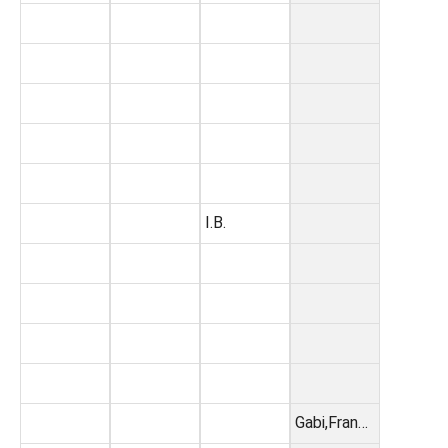
I.B.
Gabi,Fran…