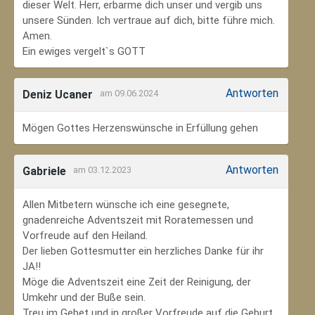
dieser Welt. Herr, erbarme dich unser und vergib uns
unsere Sünden. Ich vertraue auf dich, bitte führe mich.
Amen.
Ein ewiges vergelt`s GOTT
Antworten
Deniz Ucaner
am 09.06.2024
Mögen Gottes Herzenswünsche in Erfüllung gehen
Antworten
Gabriele
am 03.12.2023
Allen Mitbetern wünsche ich eine gesegnete,
gnadenreiche Adventszeit mit Roratemessen und
Vorfreude auf den Heiland.
Der lieben Gottesmutter ein herzliches Danke für ihr
JA!!
Möge die Adventszeit eine Zeit der Reinigung, der
Umkehr und der Buße sein.
Treu im Gebet und in großer Vorfreude auf die Geburt