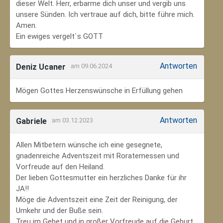
dieser Welt. Herr, erbarme dich unser und vergib uns
unsere Sünden. Ich vertraue auf dich, bitte führe mich.
Amen.
Ein ewiges vergelt`s GOTT
Antworten
Deniz Ucaner
am 09.06.2024
Mögen Gottes Herzenswünsche in Erfüllung gehen
Antworten
Gabriele
am 03.12.2023
Allen Mitbetern wünsche ich eine gesegnete,
gnadenreiche Adventszeit mit Roratemessen und
Vorfreude auf den Heiland.
Der lieben Gottesmutter ein herzliches Danke für ihr
JA!!
Möge die Adventszeit eine Zeit der Reinigung, der
Umkehr und der Buße sein.
Treu im Gebet und in großer Vorfreude auf die Geburt