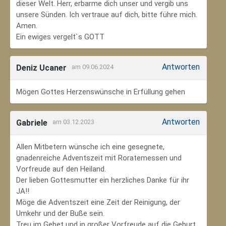
dieser Welt. Herr, erbarme dich unser und vergib uns
unsere Sünden. Ich vertraue auf dich, bitte führe mich.
Amen.
Ein ewiges vergelt`s GOTT
Antworten
Deniz Ucaner
am 09.06.2024
Mögen Gottes Herzenswünsche in Erfüllung gehen
Antworten
Gabriele
am 03.12.2023
Allen Mitbetern wünsche ich eine gesegnete,
gnadenreiche Adventszeit mit Roratemessen und
Vorfreude auf den Heiland.
Der lieben Gottesmutter ein herzliches Danke für ihr
JA!!
Möge die Adventszeit eine Zeit der Reinigung, der
Umkehr und der Buße sein.
Treu im Gebet und in großer Vorfreude auf die Geburt