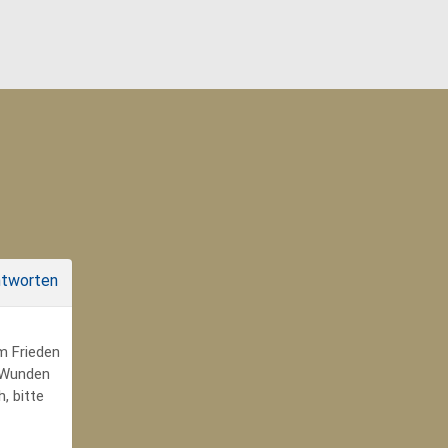
tworten
um Frieden
r Wunden
, bitte