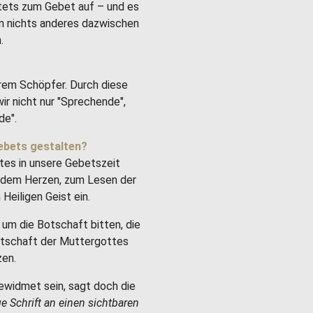
stets zum Gebet auf – und es
um nichts anderes dazwischen
.
rem Schöpfer. Durch diese
ir nicht nur "Sprechende",
de".
ebets gestalten?
tes in unsere Gebetszeit
it dem Herzen, zum Lesen der
Heiligen Geist ein.
um die Botschaft bitten, die
Botschaft der Muttergottes
zen.
ewidmet sein, sagt doch die
ge Schrift an einen sichtbaren