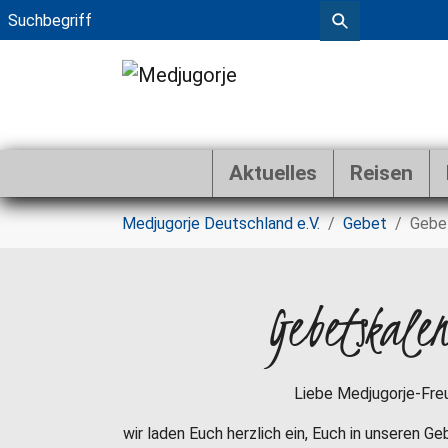
Aktuelles
Reisen
Zum Hauptinhalt springen
Sie sind hier:
Medjugorje Deutschland e.V.
Gebet
Gebe
Gebetskale
Liebe Medjugorje-Fre
wir laden Euch herzlich ein, Euch in unseren G