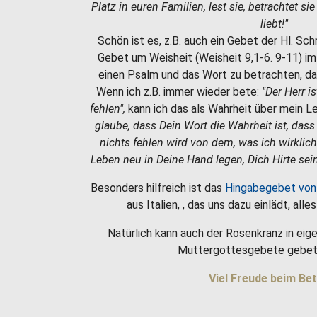
Platz in euren Familien, lest sie, betrachtet si
liebt!"
Schön ist es, z.B. auch ein Gebet der Hl. Sc
Gebet um Weisheit (Weisheit 9,1-6. 9-11) i
einen Psalm und das Wort zu betrachten, da
Wenn ich z.B. immer wieder bete:
"Der Herr i
fehlen",
kann ich das als Wahrheit über mein 
glaube, dass Dein Wort die Wahrheit ist, dass
nichts fehlen wird von dem, was ich wirklic
Leben neu in Deine Hand legen, Dich Hirte sein
Besonders hilfreich ist das
Hingabegebet von
aus Italien, , das uns dazu einlädt, all
Natürlich kann auch der Rosenkranz in eige
Muttergottesgebete gebet
Viel Freude beim Bet