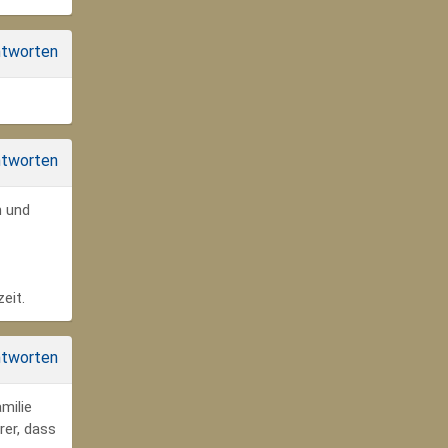
tworten
tworten
n und
eit.
tworten
milie
rer, dass