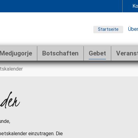
Ko
Über
Startseite
Medjugorje
Botschaften
Gebet
Verans
tskalender
nder
unde,
ebetskalender einzutragen. Die