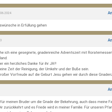
An
.06.2024
wünsche in Erfüllung gehen
An
23
he ich eine gesegnete, gnadenreiche Adventszeit mit Roratemesse
land.
r ein herzliches Danke für ihr JA!!
ine Zeit der Reinigung, der Umkehr und der Buße sein.
großer Vorfreude auf die Geburt Jesu gehen wir durch diese Gnadenz
An
te für meinen Bruder um die Gnade der Bekehrung, auch dass meine Fa
r zurückkehrt und es Friede wird in meiner Familie. Für unseren Pfar