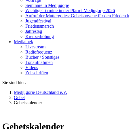
Vorträge
Seminare in Medjugorje
Wichtige Termine in der Pfarrei Medjugorje 2026
Aufruf der Muttergottes: Gebetsnovene für den Frieden i
Jugendfestival
Friedensmarsch
Jahrestag
Kreuzerhöhung
Mediathek
Livestream
Radiofrequenz
Bücher / Sonstiges
Tonaufnahmen
Videos
Zeitschriften
Sie sind hier:
Medjugorje Deutschland e.V.
Gebet
Gebetskalender
Gebetskalender