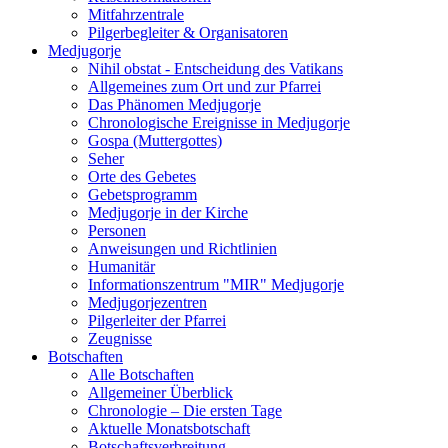
Mitfahrzentrale
Pilgerbegleiter & Organisatoren
Medjugorje
Nihil obstat - Entscheidung des Vatikans
Allgemeines zum Ort und zur Pfarrei
Das Phänomen Medjugorje
Chronologische Ereignisse in Medjugorje
Gospa (Muttergottes)
Seher
Orte des Gebetes
Gebetsprogramm
Medjugorje in der Kirche
Personen
Anweisungen und Richtlinien
Humanitär
Informationszentrum "MIR" Medjugorje
Medjugorjezentren
Pilgerleiter der Pfarrei
Zeugnisse
Botschaften
Alle Botschaften
Allgemeiner Überblick
Chronologie – Die ersten Tage
Aktuelle Monatsbotschaft
Botschaftsverbreitung