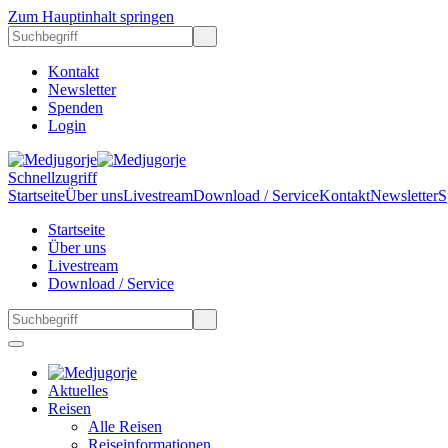
Zum Hauptinhalt springen
Kontakt
Newsletter
Spenden
Login
Schnellzugriff
Startseite
Über uns
Livestream
Download / Service
Kontakt
Newsletter
S
Startseite
Über uns
Livestream
Download / Service
Aktuelles
Reisen
Alle Reisen
Reiseinformationen