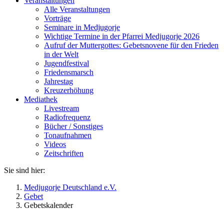
Veranstaltungen
Alle Veranstaltungen
Vorträge
Seminare in Medjugorje
Wichtige Termine in der Pfarrei Medjugorje 2026
Aufruf der Muttergottes: Gebetsnovene für den Frieden
in der Welt
Jugendfestival
Friedensmarsch
Jahrestag
Kreuzerhöhung
Mediathek
Livestream
Radiofrequenz
Bücher / Sonstiges
Tonaufnahmen
Videos
Zeitschriften
Sie sind hier:
Medjugorje Deutschland e.V.
Gebet
Gebetskalender