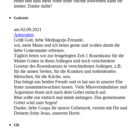
endet und dass mein Sohn seine Süchte loswerden kann für
immer. Danke dafür!
Gabriele
am 02.09.2021
Antworten
Grüß Gott, liebe Medjugorje-Freunde,
wir, mein Mann und ich beten gerne und wollen damit die
liebe Gottesmutter erfreuen.
Täglich beten wir zur festgelegten Zeit 1 Rosenkranz für die
Mutter Gottes in ihren Anliegen und noch verschiedene
Gesetze des Rosenkranzes in verschiedenen Anliegen, z.B.
für die armen Seelen, für die Kranken und notleidenden
Menschen, für die Kirche, usw.
Das bringt uns beiden Freude und es hat uns in unserer Ehe
fester zusammenwachsen lassen. Viele Missverständnisse und
Ärgernisse lösen sich nach dem Gebet einfach auf.
Man sollte nur einfach mal damit anfangen. Das gemeinsame
Gebet wird zum Segen!
Danke, liebe Gospa für unsere Gebetszeit, vereint mit Dir und
Deinem Sohn Jesus, unserem Herrn.
I.B.