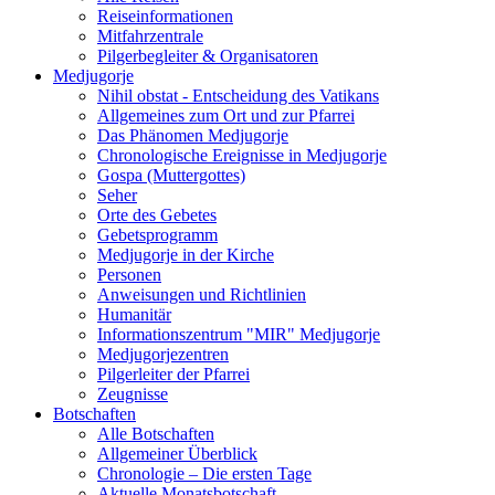
Reiseinformationen
Mitfahrzentrale
Pilgerbegleiter & Organisatoren
Medjugorje
Nihil obstat - Entscheidung des Vatikans
Allgemeines zum Ort und zur Pfarrei
Das Phänomen Medjugorje
Chronologische Ereignisse in Medjugorje
Gospa (Muttergottes)
Seher
Orte des Gebetes
Gebetsprogramm
Medjugorje in der Kirche
Personen
Anweisungen und Richtlinien
Humanitär
Informationszentrum "MIR" Medjugorje
Medjugorjezentren
Pilgerleiter der Pfarrei
Zeugnisse
Botschaften
Alle Botschaften
Allgemeiner Überblick
Chronologie – Die ersten Tage
Aktuelle Monatsbotschaft