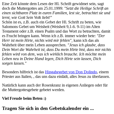
Eine Zeit könnte dem Lesen der Hl. Schrift gewidmet sein, sagt
doch die Muttergottes am 25.01.1999:
"Setzt die Heilige Schrift an
einen sichtbaren Platz in euren Familien, lest sie, betrachtet sie und
lernt, wie Gott Sein Volk liebt!"
Schön ist es, z.B. auch ein Gebet der Hl. Schrift zu beten, wie
Salomons Gebet um Weisheit (Weisheit 9,1-6. 9-11) im Alten
Testament oder z.B. einen Psalm und das Wort zu betrachten, damit
es Frucht bringen kann. Wenn ich z.B. immer wieder bete:
"Der
Herr ist mein Hirte, nichts wird mir fehlen",
kann ich das als
Wahrheit über mein Leben aussprechen.
"Jesus ich glaube, dass
Dein Wort die Wahrheit ist, dass Du mein Hirte bist, dass mir nichts
fehlen wird von dem, was ich wirklich brauche. Ich möchte mein
Leben neu in Deine Hand legen, Dich Hirte sein lassen, Dich
sorgen lassen."
Besonders hilfreich ist das
Hingabegebet von Don Dolindo
, einem
Priester aus Italien, , das uns dazu einlädt, alles Jesus zu überlassen.
Natürlich kann auch der Rosenkranz in eigenen Anliegen oder für
die Muttergottesgebete gebetet werden.
Viel Freude beim Beten :)
Tragen Sie sich in den Gebetskalender ein ...