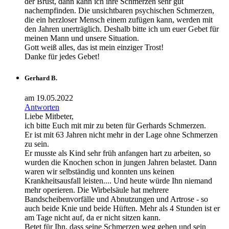
der Brust, dann kann ich ihre Schmerzen sehr gut
nachempfinden. Die unsichtbaren psychischen Schmerzen,
die ein herzloser Mensch einem zufügen kann, werden mit
den Jahren unerträglich. Deshalb bitte ich um euer Gebet für
meinen Mann und unsere Situation.
Gott weiß alles, das ist mein einziger Trost!
Danke für jedes Gebet!
Gerhard B.
am 19.05.2022
Antworten
Liebe Mitbeter,
ich bitte Euch mit mir zu beten für Gerhards Schmerzen.
Er ist mit 63 Jahren nicht mehr in der Lage ohne Schmerzen
zu sein.
Er musste als Kind sehr früh anfangen hart zu arbeiten, so
wurden die Knochen schon in jungen Jahren belastet. Dann
waren wir selbständig und konnten uns keinen
Krankheitsausfall leisten.... Und heute würde Ihn niemand
mehr operieren. Die Wirbelsäule hat mehrere
Bandscheibenvorfälle und Abnutzungen und Artrose - so
auch beide Knie und beide Hüften. Mehr als 4 Stunden ist er
am Tage nicht auf, da er nicht sitzen kann.
Betet für Ihn, dass seine Schmerzen weg gehen und sein