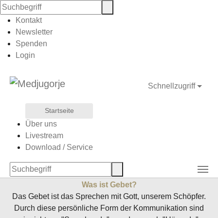
Kontakt
Newsletter
Zum Hauptinhalt springen
Sie sind hier:
Spenden
Medjugorje Deutschland e.V.
Gebet
Gebetskalender
Login
Gebetskalender
Schnellzugriff
Liebe Medjugorje-Freunde,
Startseite
wir laden Euch herzlich ein, Euch in unseren
Über uns
Gebetskalender einzutragen. Die Muttergottes ruft uns in
Livestream
ihren Botschaften stets zum Gebet auf – und es ist
Download / Service
bereichernd, dieses sichtbar zu machen, um nichts
anderes dazwischen kommen zu lassen.
Was ist Gebet?
Das Gebet ist das Sprechen mit Gott, unserem Schöpfer.
Durch diese persönliche Form der Kommunikation sind