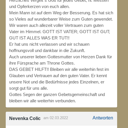
Herzliches Vergelt´s Gott für jedes Gebet, hl. Messen
und Opferkerzen von euch allen.
Mein Mann ist auf dem Weg der Besserung. Es hat sich
so Vieles auf wunderbarer Weise zum Guten gewendet.
Wir waren auch allezeit voller Vertrauen zum guten
Vater im Himmel. GOTT IST VATER; GOTT IST GUT;
GUT IST ALLES WAS ER TUT!!
Er hat uns nicht verlassen und wir schauen
hoffnungsvoll und dankbar in die Zukunft.
Auch unserer lieben Gottesmutter von Herzen Dank für
ihre Fürsprache am Throne Gottes.
DAS GEBET HILFT!! Bleiben wir alle weiterhin fest im
Glauben und Vertrauen auf den guten Vater. Er kennt
unsere Not und die Bedürfnisse jedes Einzelnen, er
sorgt gut für uns alle.
Gottes Segen der ganzen Gebetsgemeinschaft und
bleiben wir alle weiterhin verbunden.
Antworten
am 02.03.2022
Nevenka Colic