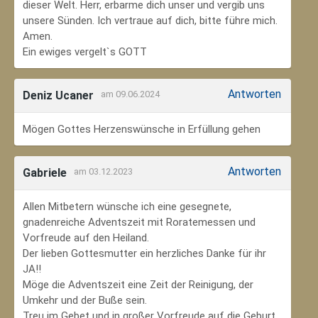
dieser Welt. Herr, erbarme dich unser und vergib uns
unsere Sünden. Ich vertraue auf dich, bitte führe mich.
Amen.
Ein ewiges vergelt`s GOTT
Antworten
Deniz Ucaner
am 09.06.2024
Mögen Gottes Herzenswünsche in Erfüllung gehen
Antworten
Gabriele
am 03.12.2023
Allen Mitbetern wünsche ich eine gesegnete,
gnadenreiche Adventszeit mit Roratemessen und
Vorfreude auf den Heiland.
Der lieben Gottesmutter ein herzliches Danke für ihr
JA!!
Möge die Adventszeit eine Zeit der Reinigung, der
Umkehr und der Buße sein.
Treu im Gebet und in großer Vorfreude auf die Geburt