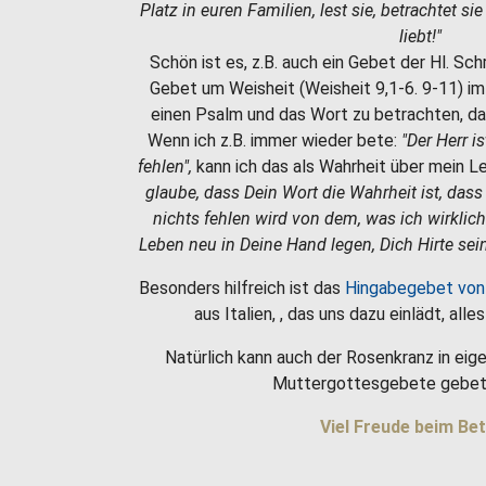
Platz in euren Familien, lest sie, betrachtet si
liebt!"
Schön ist es, z.B. auch ein Gebet der Hl. Sc
Gebet um Weisheit (Weisheit 9,1-6. 9-11) i
einen Psalm und das Wort zu betrachten, da
Wenn ich z.B. immer wieder bete:
"Der Herr i
fehlen",
kann ich das als Wahrheit über mein 
glaube, dass Dein Wort die Wahrheit ist, dass
nichts fehlen wird von dem, was ich wirklic
Leben neu in Deine Hand legen, Dich Hirte sein
Besonders hilfreich ist das
Hingabegebet von
aus Italien, , das uns dazu einlädt, all
Natürlich kann auch der Rosenkranz in eige
Muttergottesgebete gebet
Viel Freude beim Bet