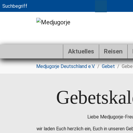
Aktuelles
Reisen
Zum Hauptinhalt springen
Sie sind hier:
Medjugorje Deutschland e.V.
Gebet
Gebe
Gebetskal
Liebe Medjugorje-Fre
wir laden Euch herzlich ein, Euch in unseren G