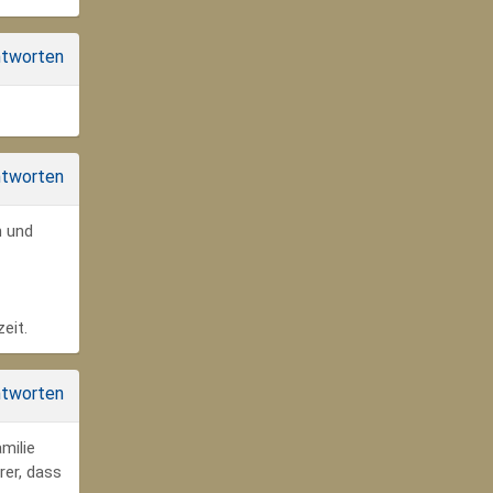
tworten
tworten
n und
eit.
tworten
milie
rer, dass