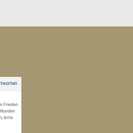
tworten
um Frieden
r Wunden
, bitte