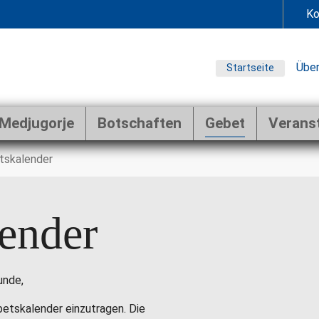
Ko
Über
Startseite
Medjugorje
Botschaften
Gebet
Verans
tskalender
ender
unde,
ebetskalender einzutragen. Die