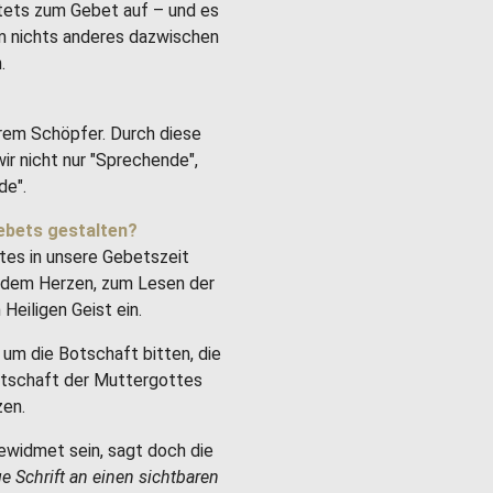
stets zum Gebet auf – und es
um nichts anderes dazwischen
.
rem Schöpfer. Durch diese
ir nicht nur "Sprechende",
de".
ebets gestalten?
tes in unsere Gebetszeit
it dem Herzen, zum Lesen der
Heiligen Geist ein.
um die Botschaft bitten, die
Botschaft der Muttergottes
zen.
ewidmet sein, sagt doch die
ge Schrift an einen sichtbaren