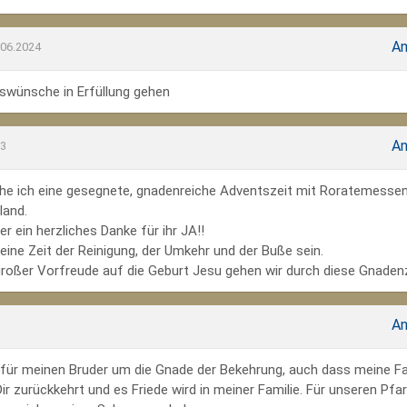
An
.06.2024
wünsche in Erfüllung gehen
An
23
he ich eine gesegnete, gnadenreiche Adventszeit mit Roratemesse
land.
r ein herzliches Danke für ihr JA!!
ine Zeit der Reinigung, der Umkehr und der Buße sein.
großer Vorfreude auf die Geburt Jesu gehen wir durch diese Gnadenz
An
te für meinen Bruder um die Gnade der Bekehrung, auch dass meine Fa
r zurückkehrt und es Friede wird in meiner Familie. Für unseren Pfar